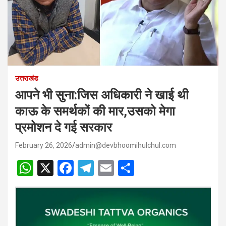
उत्तराखंड
आपने भी सुना:जिस अधिकारी ने खाई थी
काऊ के समर्थकों की मार,उसको मेगा
प्रमोशन दे गई सरकार
February 26, 2026
admin@devbhoomihulchul.com
W
X
F
T
E
S
h
a
el
m
h
at
ce
e
ail
ar
s
b
gr
e