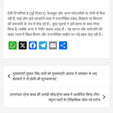
ऐसी टिप्पणियां X (पूर्व ट्विटर), फेसबुक और अन्य प्लेटफॉर्म्स पर तेजी से फैल
रही हैं, जहां लोग इसे सरकारी तंत्र में राजनीतिक दबाव, विडंबना या सिस्टम
की कमजोरी के रूप में देख रहे हैं। कुछ यूजर्स ने इसे हास्य के साथ शेयर
किया है, जबकि अन्य ने गंभीर सवाल उठाए हैं। यह घटना और पदोन्नति की
खबर राज्य में शिक्षा विभाग और राजनीतिक माहौल पर नई बहस छेड़ रही है।
W
X
F
T
E
S
Post
h
a
el
m
h
navigation
at
ce
e
ail
ar
s
b
gr
e
Post
मुख्यमंत्री पुष्कर सिंह धामी को मुख्यमंत्री आवास में चम्पावत से आए
A
o
a
navigation
होल्यारों ने दी होली की शुभकामनाएं
p
o
m
p
k
उत्तरांचल प्रेस क्लब की अच्छी सोच,प्रेस क्लब में आयोजित किया टौंस-
यमुना घाटी के ऐतिहासिक लोक पर्व मरोज