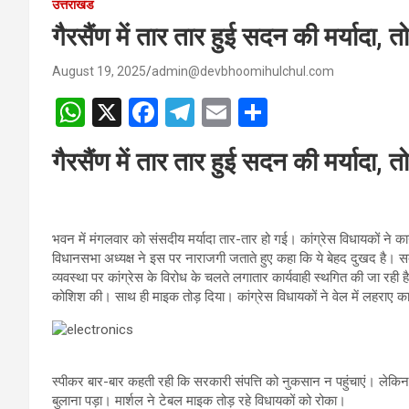
उत्तराखंड
गैरसैंण में तार तार हुई सदन की मर्यादा, त
August 19, 2025
admin@devbhoomihulchul.com
W
X
F
T
E
S
h
a
el
m
h
गैरसैंण में तार तार हुई सदन की मर्यादा, 
at
ce
e
ail
ar
s
b
gr
e
A
o
a
भवन में मंगलवार को संसदीय मर्यादा तार-तार हो गई। कांग्रेस विधायकों ने क
p
o
m
विधानसभा अध्यक्ष ने इस पर नाराजगी जताते हुए कहा कि ये बेहद दुखद है।
व्यवस्था पर कांग्रेस के विरोध के चलते लगातार कार्यवाही स्थगित की जा रही
p
k
कोशिश की। साथ ही माइक तोड़ दिया। कांग्रेस विधायकों ने वेल में लहराए
स्पीकर बार-बार कहती रही कि सरकारी संपत्ति को नुकसान न पहुंचाएं। लेकिन,
बुलाना पड़ा। मार्शल ने टेबल माइक तोड़ रहे विधायकों को रोका।