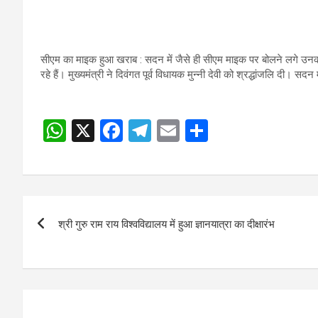
सीएम का माइक हुआ खराब : सदन में जैसे ही सीएम माइक पर बोलने लगे उनका
रहे हैं। मुख्यमंत्री ने दिवंगत पूर्व विधायक मुन्नी देवी को श्रद्धांजलि दी। सदन 
W
X
F
T
E
S
h
a
el
m
h
at
ce
e
ail
ar
s
b
gr
e
Post
A
o
a
श्री गुरु राम राय विश्वविद्यालय में हुआ ज्ञानयात्रा का दीक्षारंभ
navigation
p
o
m
p
k