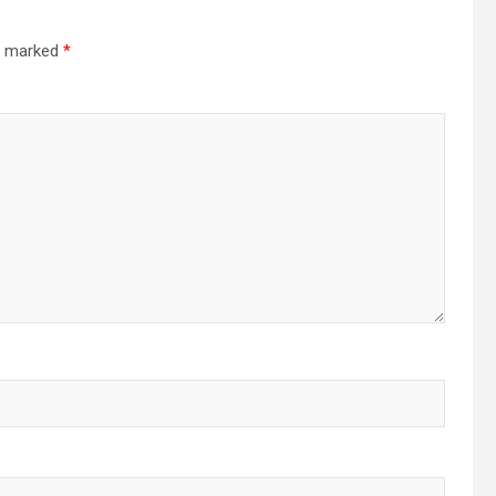
re marked
*