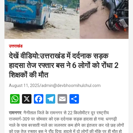
उत्तराखंड
देखें वीडियो:उत्तराखंड में दर्दनाक सड़क
हादसा तेज रफ्तार बस ने 6 लोगों को रोंधा 2
शिक्षकों की मौत
August 11, 2025
admin@devbhoomihulchul.com
W
X
F
T
E
S
h
a
el
m
h
रामनगर
: नैनीताल जिले के रामनगर से 22 किलोमीटर दूर राष्ट्रीय
at
ce
e
ail
ar
राजमार्ग-309 पर सोमवार को एक दर्दनाक सड़क हादसा हो गया. धनगढ़ी
s
b
gr
e
नाले के पास बरसाती नाले का जलस्तर कम होने का इंतजार कर रहे छह लोगों
को एक तेज रफ्तार बस ने रौंद दिया. हादसे में दो लोगों की मौके पर ही मौत हो