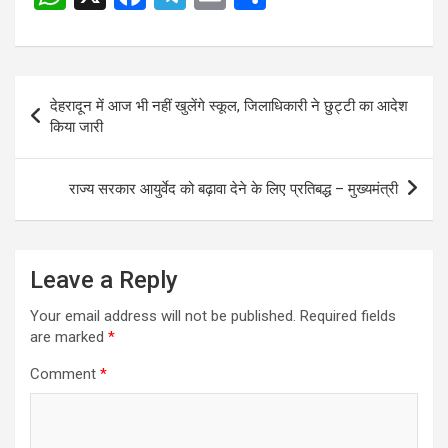
h
a
el
m
h
at
ce
e
ail
ar
s
b
gr
e
Post
देहरादून में आज भी नहीं खुलेंगे स्कूल, जिलाधिकारी ने छुट्टी का आदेश
A
o
a
navigation
किया जारी
p
o
m
p
k
राज्य सरकार आयुर्वेद को बढ़ावा देने के लिए प्रतिबद्ध – मुख्यमंत्री
Leave a Reply
Your email address will not be published.
Required fields
are marked
*
Comment
*