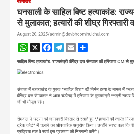
उत्तराखंड
घनसाली के साहिल बिष्ट हत्याकांड: राज्यम
से मुलाकात; हत्यारों की शीघ्र गिरफ्तारी
August 20, 2025
admin@devbhoomihulchul.com
W
X
F
T
E
S
h
a
el
m
h
साहिल बिष्ट हत्याकांड: राज्यमंत्री वीरेंद्र दत्त सेमवाल की हरियाणा CM से म
at
ce
e
ail
ar
s
b
gr
e
A
o
a
अंबाला में उत्तराखंड के युवक *साहिल बिष्ट* की निर्मम हत्या के मामले में *उत
p
o
m
वीरेंद्र दत्त सेमवाल* ने आज चंडीगढ़ में हरियाणा के मुख्यमंत्री **श्री नाय
जी भी मौजूद रहे।
p
k
सेमवाल ने घटना की जानकारी विस्तार से रखते हुए \*हत्यारों की त्वरित गिर
ट्रैक कोर्ट* में चलाने का औपचारिक अनुरोध किया। उन्होंने स्पष्ट कहा कि पीड
प्रक्रिया तक वे स्वयं इस प्रकरण की निगरानी करेंगे।