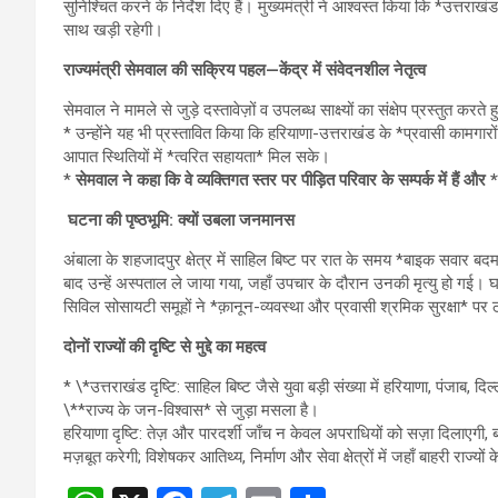
सुनिश्चित करने के निर्देश दिए हैं। मुख्यमंत्री ने आश्वस्त किया कि *उत्तर
साथ खड़ी रहेगी।
राज्यमंत्री सेमवाल की सक्रिय पहल—केंद्र में संवेदनशील नेतृत्व
सेमवाल ने मामले से जुड़े दस्तावेज़ों व उपलब्ध साक्ष्यों का संक्षेप प्रस्तुत 
* उन्होंने यह भी प्रस्तावित किया कि हरियाणा-उत्तराखंड के *प्रवासी कामगा
आपात स्थितियों में *त्वरित सहायता* मिल सके।
*
सेमवाल ने कहा कि वे व्यक्तिगत स्तर पर पीड़ित परिवार के सम्पर्क में हैं और 
घटना की पृष्ठभूमि: क्यों उबला जनमानस
अंबाला के शहजादपुर क्षेत्र में साहिल बिष्ट पर रात के समय *बाइक सवार ब
बाद उन्हें अस्पताल ले जाया गया, जहाँ उपचार के दौरान उनकी मृत्यु हो गई। 
सिविल सोसायटी समूहों ने *क़ानून-व्यवस्था और प्रवासी श्रमिक सुरक्षा* पर 
दोनों राज्यों की दृष्टि से मुद्दे का महत्व
* \*उत्तराखंड दृष्टि: साहिल बिष्ट जैसे युवा बड़ी संख्या में हरियाणा, पंजाब, द
\**राज्य के जन-विश्वास* से जुड़ा मसला है।
हरियाणा दृष्टि: तेज़ और पारदर्शी जाँच न केवल अपराधियों को सज़ा दिलाएगी, बल
मज़बूत करेगी; विशेषकर आतिथ्य, निर्माण और सेवा क्षेत्रों में जहाँ बाहरी राज्यों 