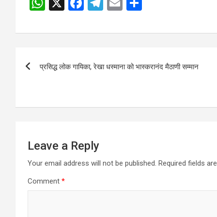
W
X
F
T
E
S
h
a
el
m
h
at
ce
e
ail
ar
s
b
gr
e
Post
A
o
a
प्रसिद्ध लोक गायिका, रेखा धस्माना को भास्करानंद मैठाणी सम्मान
navigation
p
o
m
p
k
Leave a Reply
Your email address will not be published.
Required fields a
Comment
*