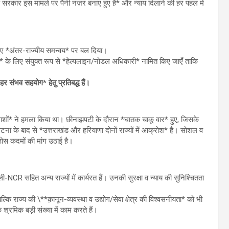
ाखंड सरकार इस मामले पर पैनी नज़र बनाए हुए है* और न्याय दिलाने की हर पहल में
करते हुए *अंतर-राज्यीय समन्वय* पर बल दिया।
रों* के लिए संयुक्त रूप से *हेल्पलाइन/नोडल अधिकारी* नामित किए जाएँ ताकि
*हर संभव सहयोग* हेतु प्रतिबद्ध हैं।
दमाशों* ने हमला किया था। छीनाझपटी के दौरान *घातक चाकू वार* हुए, जिसके
घटना के बाद से *उत्तराखंड और हरियाणा दोनों राज्यों में आक्रोश* है। सोशल व
ठोस कदमों की मांग उठाई है।
िल्ली-NCR सहित अन्य राज्यों में कार्यरत हैं। उनकी सुरक्षा व न्याय की सुनिश्चितता
्कि राज्य की \**क़ानून-व्यवस्था व उद्योग/सेवा क्षेत्र की विश्वसनीयता* को भी
के श्रमिक बड़ी संख्या में काम करते हैं।