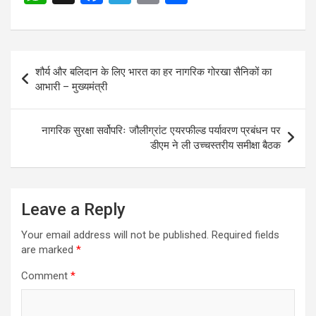
h
a
el
m
h
at
ce
e
ail
ar
s
b
gr
e
Post
शौर्य और बलिदान के लिए भारत का हर नागरिक गोरखा सैनिकों का
A
o
a
navigation
आभारी – मुख्यमंत्री
p
o
m
p
k
नागरिक सुरक्षा सर्वोपरिः जौलीग्रांट एयरफील्ड पर्यावरण प्रबंधन पर
डीएम ने ली उच्चस्तरीय समीक्षा बैठक
Leave a Reply
Your email address will not be published.
Required fields
are marked
*
Comment
*