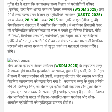
at
ce
e
ail
ar
दुर्गेश पंत ने बताया कि उत्तराखण्ड राज्य विज्ञान एवं प्रौद्योगिकी परिषद
s
b
gr
e
(यूकॉस्ट) द्वारा विश्व आपदा प्रबंधन शिखर सम्मेलन
(WSDM 2025)
तथा
20वाँ उत्तराखण्ड राज्य विज्ञान एवं प्रौद्योगिकी सम्मेलन (
USSTC 2025)
A
o
a
का आयोजन,
28
से
30
नवम्बर
2025
तक ग्राफिक एरा (डीम्ड-टू-बी)
p
o
m
विश्वविद्यालय, देहरादून में आयोजित किए जाएंगे। ये आयोजन हिमालयी क्षेत्र
की पारिस्थितिक संवेदनशीलता को ध्यान में रखते हुए वैश्विक विशेषज्ञों, नीति
p
k
निर्माताओं, वैज्ञानिक संस्थानों, नवोन्मेषकों, युवा नेतृत्व, आपदा प्रतिक्रिया
एजेंसियों और समुदाय प्रतिनिधियों को एक मंच पर लाकर भारत की वैज्ञानिक
प्रणाली और आपदा प्रबंधन को सुदृढ़ करने का महत्वपूर्ण प्रयास करेंगे।
रहेंगे।
विश्व आपदा प्रबंधन शिखर सम्मेलन (
WSDM 2025
) के उद्घाटन सत्र
के अध्यक्ष होंगे माननीय मुख्यमंत्री उत्तराखण्ड, पुष्कर सिंह धामी, जिनके नेतृत्व
में राज्य में आपदा प्रबंधन की तैयारी, जलवायु परिवर्तन और समुदाय आधारित
वैज्ञानिक जागरूकता को बढ़ावा दिया गया है। उद्घाटन सत्र के मुख्य अतिथि
होंगे डॉ. जितेन्द्र सिंह, जो विज्ञान एवं प्रौद्योगिकी मंत्रालय और पृथ्वी विज्ञान
मंत्रालय, भारत सरकार के राज्य मंत्री (स्वतंत्र प्रभार) हैं। उनके मार्गदर्शन
और भागीदारी से भारत की विज्ञान-आधारित आपदा प्रबंधन और स्पेस-
आधारित प्रौद्योगिकी की प्रतिबद्धता उजागर होती है।