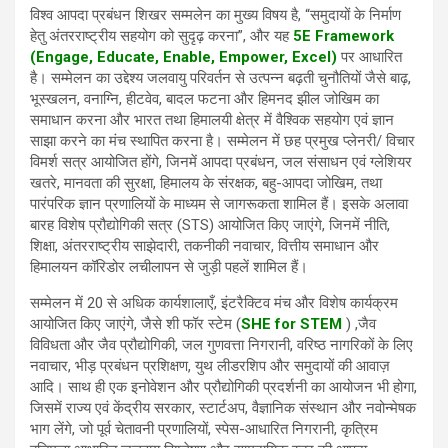
विश्व आपदा प्रबंधन शिखर सम्मलेन का मुख्य विषय है, “समुदायों के निर्माण
हेतु अंतरराष्ट्रीय सहयोग को सुदृढ़ करना”, और यह
5E Framework
(Engage, Educate, Enable, Empower, Excel)
पर आधारित
है। सम्मेलन का उद्देश्य जलवायु परिवर्तन से उत्पन्न बढ़ती चुनौतियों जैसे बाढ़,
भूस्खलन, वनाग्नि, हीटवेव, बादल फटना और हिमनद झील जोखिम का
समाधान करना और भारत तथा हिमालयी क्षेत्र में वैश्विक सहयोग एवं ज्ञान
साझा करने का मंच स्थापित करना है। सम्मेलन में छह प्रमुख प्लेनरी/ विचार
विमर्श सत्र आयोजित होंगे, जिनमें आपदा प्रबंधन, जल संसाधन एवं ग्लेशियर
खतरे, मानवता की सुरक्षा, हिमालय के संरक्षक, बहु-आपदा जोखिम, तथा
पारंपरिक ज्ञान प्रणालियों के माध्यम से जागरूकता शामिल हैं। इसके अलावा
बारह विशेष प्रौद्योगिकी सत्र (STS) आयोजित किए जाएंगे, जिनमें नीति,
शिक्षा, अंतरराष्ट्रीय साझेदारी, तकनीकी नवाचार, वित्तीय समाधान और
हिमालयन कॉरिडोर लचीलापन से जुड़ी पहलें शामिल हैं।
सम्मेलन में 20 से अधिक कार्यशालाएँ, इंटरैक्टिव मंच और विशेष कार्यक्रम
आयोजित किए जाएंगे, जैसे शी फॉर स्टेम (
SHE for STEM
) ,जैव
विविधता और जैव प्रौद्योगिकी, जल गुणवत्ता निगरानी, वरिष्ठ नागरिकों के लिए
नवाचार, भीड़ प्रबंधन प्रशिक्षण, युथ लीडरशिप और समुदायों की आवाज़
आदि। साथ ही एक इनोवेशन और प्रौद्योगिकी प्रदर्शनी का आयोजन भी होगा,
जिसमें राज्य एवं केंद्रीय सरकार, स्टार्टअप, वैज्ञानिक संस्थान और नवोन्मेषक
भाग लेंगे, जो पूर्व चेतावनी प्रणालियों, स्पेस-आधारित निगरानी, कृत्रिम