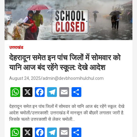
उत्तराखंड
देहरादून समेत इन पांच जिलों में सोमवार को
यानि आज बंद रहेंगे स्कूल: देखे आदेश
August 24, 2025
admin@devbhoomihulchul.com
W
X
F
T
E
S
h
a
el
m
h
देहरादून समेत इन पांच जिलों में सोमवार को यानि आज बंद रहेंगे स्कूल: देखे
at
ce
e
ail
ar
आदेश चमोली/उत्तरकाशी: उत्तराखंड में मानसून की बौछारें लगातार जारी है.
s
b
gr
e
जिसके चलते उत्तरकाशी से लेकर चमोली…
A
o
a
W
X
F
T
E
S