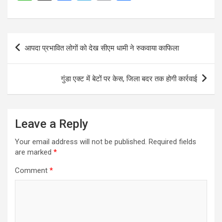
p
o
m
h
a
el
m
h
p
k
at
ce
e
ail
ar
s
b
gr
e
Post
आपदा प्रभावित लोगों को देख सीएम धामी ने रुकवाया काफिला
A
o
a
navigation
p
o
m
गुंडा एक्ट में बेटों पर केस, जिला बदर तक होगी कार्रवाई
p
k
Leave a Reply
Your email address will not be published.
Required fields
are marked
*
Comment
*