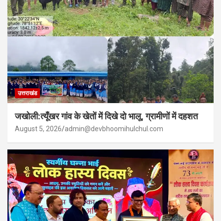
उत्तराखंड
जखोली:त्यूँखर गांव के खेतों में दिखे दो भालू, ग्रामीणों में दहशत
August 5, 2026
admin@devbhoomihulchul.com