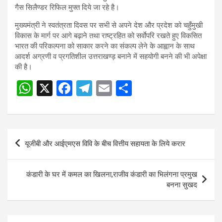
गैस सिलैण्डर रिफिल मुफ्त दिये जा रहे है।
मुख्यमंत्री ने स्वतंत्रता दिवस पर सभी से अपने देश और प्रदेश को चहुँमुखी
विकास के मार्ग पर आगे बढ़ाने तथा राष्ट्रहित को सर्वाेपरि रखते हुए विकसित
भारत की परिकल्पना को साकार करने का संकल्प लेने के आह्वान के साथ
आदर्श अग्रणी व प्रगतिशील उत्तराखण्ड़ बनाने में सहयोगी बनने की भी अपेक्षा
की है।
W
X
F
T
E
S
h
a
el
m
h
at
ce
e
ail
ar
s
b
gr
e
Post
यूजीबी और आईएमएस विवि के बीच वित्तीय सहायता के लिये करार
A
o
a
navigation
p
o
m
कंडारी के घर में कमल का खिलना,राजीव कंडारी का भिलंगना प्रमुख
p
k
बनना सुखद