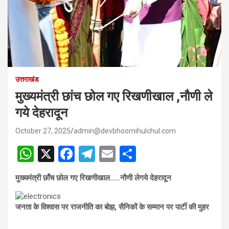
उत्तराखंड
मुख्यमंत्री छांच छोल गए रिखणीखाल ,नौणी ले
गये देहरादून
October 27, 2025
admin@devbhoomihulchul.com
W
X
F
T
E
S
h
a
el
m
h
मुख्यमंत्री छाँच छोल गए रिखणीखाल..…नौणी लेगये देहरादून
at
ce
e
ail
ar
s
b
gr
e
जनता के विश्वास पर राजनीति का बोझ, सैनिकों के सम्मान पर पार्टी की मुहर
A
o
a