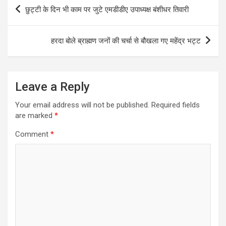
s
b
gr
e
Post
छुट्टी के दिन भी काम पर जुटे एमडीडीए उपाध्यक्ष बंशीधर तिवारी
A
o
a
navigation
p
o
m
हरदा बोले ब्राह्मण जनों की चर्चा से बौखला गए महेंद्र भट्ट
p
k
Leave a Reply
Your email address will not be published.
Required fields
are marked
*
Comment
*