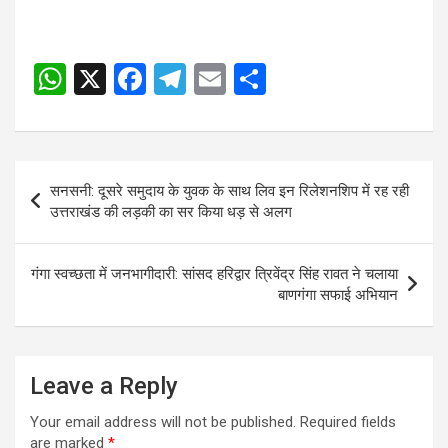
W
X
F
T
E
S
h
a
el
m
h
at
ce
e
ail
ar
s
b
gr
e
Post
सनसनी: दूसरे समुदाय के युवक के साथ लिव इन रिलेशनशिप में रह रही
A
o
a
navigation
उत्तराखंड की लड़की का सर किया धड़ से अलग
p
o
m
p
k
गंगा स्वच्छता में जनभागीदारी: सांसद हरिद्वार त्रिवेंद्र सिंह रावत ने चलाया
बाणगंगा सफाई अभियान
Leave a Reply
Your email address will not be published.
Required fields
are marked
*