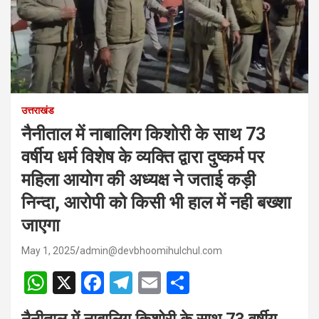
उत्तराखंड
नैनीताल में नाबालिग किशोरी के साथ 73
वर्षीय धर्म विशेष के व्यक्ति द्वारा दुष्कर्म पर
महिला आयोग की अध्यक्ष ने जताई कड़ी
निन्दा, आरोपी को किसी भी हाल में नही बख्शा
जाएगा
May 1, 2025
admin@devbhoomihulchul.com
W
X
F
T
E
S
h
a
el
m
h