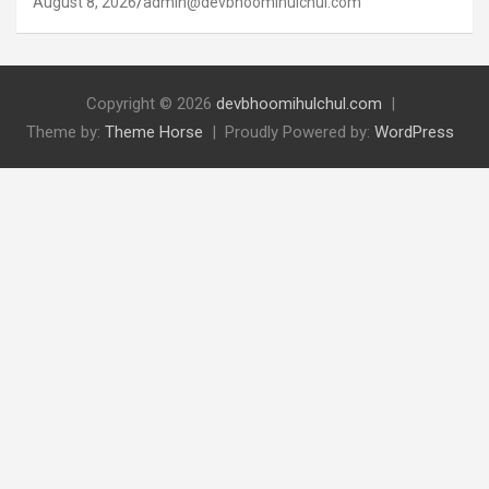
August 8, 2026
admin@devbhoomihulchul.com
Copyright © 2026
devbhoomihulchul.com
Theme by:
Theme Horse
Proudly Powered by:
WordPress