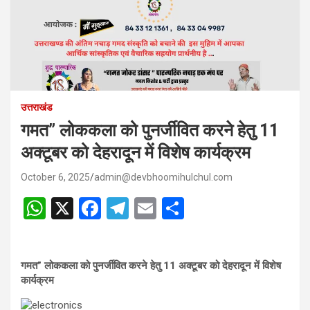
उत्तराखंड
गमत” लोककला को पुनर्जीवित करने हेतु 11
अक्टूबर को देहरादून में विशेष कार्यक्रम
October 6, 2025
admin@devbhoomihulchul.com
W
X
F
T
E
S
h
a
el
m
h
at
ce
e
ail
ar
गमत” लोककला को पुनर्जीवित करने हेतु 11 अक्टूबर को देहरादून में विशेष
s
b
gr
e
कार्यक्रम
A
o
a