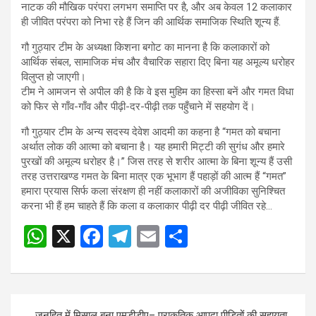
नाटक की मौखिक परंपरा लगभग समाप्ति पर है, और अब केवल 12 कलाकार
ही जीवित परंपरा को निभा रहे हैं जिन की आर्थिक समाजिक स्थिति शून्य हैं.
गौ गुठ्यार टीम के अध्यक्षा किशना बगोट का मानना है कि कलाकारों को
आर्थिक संबल, सामाजिक मंच और वैचारिक सहारा दिए बिना यह अमूल्य धरोहर
विलुप्त हो जाएगी।
टीम ने आमजन से अपील की है कि वे इस मुहिम का हिस्सा बनें और गमत विधा
को फिर से गाँव-गाँव और पीढ़ी-दर-पीढ़ी तक पहुँचाने में सहयोग दें।
गौ गुठ्यार टीम के अन्य सदस्य देवेश आदमी का कहना है “गमत को बचाना
अर्थात लोक की आत्मा को बचाना है। यह हमारी मिट्टी की सुगंध और हमारे
पुरखों की अमूल्य धरोहर है।” जिस तरह से शरीर आत्मा के बिना शून्य हैं उसी
तरह उत्तराखण्ड गमत के बिना मात्र एक भूभाग हैं पहाड़ों की आत्म हैं “गमत”
हमारा प्रयास सिर्फ कला संरक्षण ही नहीं कलाकारों की अजीविका सुनिश्चित
करना भी हैं हम चाहते हैं कि कला व कलाकार पीढ़ी दर पीढ़ी जीवित रहे…
W
X
F
T
E
S
h
a
el
m
h
at
ce
e
ail
ar
s
b
gr
e
Post
जनहित में मिसाल बना एमडीडीए– प्राकृतिक आपदा पीड़ितों की सहायता