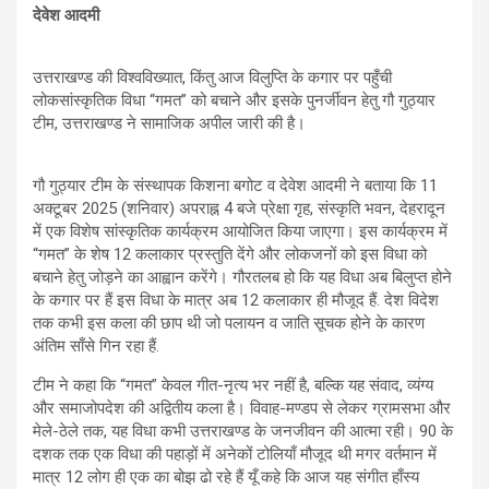
p
o
m
देवेश आदमी
p
k
उत्तराखण्ड की विश्वविख्यात, किंतु आज विलुप्ति के कगार पर पहुँची
लोकसांस्कृतिक विधा “गमत” को बचाने और इसके पुनर्जीवन हेतु गौ गुठ्यार
टीम, उत्तराखण्ड ने सामाजिक अपील जारी की है।
गौ गुठ्यार टीम के संस्थापक किशना बगोट व देवेश आदमी ने बताया कि 11
अक्टूबर 2025 (शनिवार) अपराह्न 4 बजे प्रेक्षा गृह, संस्कृति भवन, देहरादून
में एक विशेष सांस्कृतिक कार्यक्रम आयोजित किया जाएगा। इस कार्यक्रम में
“गमत” के शेष 12 कलाकार प्रस्तुति देंगे और लोकजनों को इस विधा को
बचाने हेतु जोड़ने का आह्वान करेंगे। गौरतलब हो कि यह विधा अब बिलुप्त होने
के कगार पर हैं इस विधा के मात्र अब 12 कलाकार ही मौजूद हैं. देश विदेश
तक कभी इस कला की छाप थी जो पलायन व जाति सूचक होने के कारण
अंतिम साँसे गिन रहा हैं.
टीम ने कहा कि “गमत” केवल गीत-नृत्य भर नहीं है, बल्कि यह संवाद, व्यंग्य
और समाजोपदेश की अद्वितीय कला है। विवाह-मण्डप से लेकर ग्रामसभा और
मेले-ठेले तक, यह विधा कभी उत्तराखण्ड के जनजीवन की आत्मा रही। 90 के
दशक तक एक विधा की पहाड़ों में अनेकों टोलियाँ मौजूद थी मगर वर्तमान में
मात्र 12 लोग ही एक का बोझ ढो रहे हैं यूँ कहे कि आज यह संगीत हाँस्य