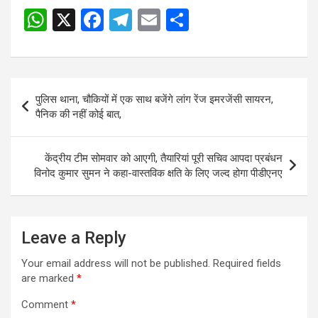
W
X
F
T
E
S
h
a
el
m
h
at
ce
e
ail
ar
s
b
gr
e
Post
पुलिस थाना, चौकियों में एक साथ बजेंगे लांग रेंज इमरजेंसी सायरन,
A
o
a
navigation
पैनिक की नहीं कोई बात,
p
o
m
p
k
केंद्रीय टीम सोमवार को आएगी, तैयारियां पूरी सचिव आपदा प्रबंधन
विनोद कुमार सुमन ने कहा-वास्तविक क्षति के लिए जल्द होगा पीडीएनए
Leave a Reply
Your email address will not be published.
Required fields
are marked
*
Comment
*