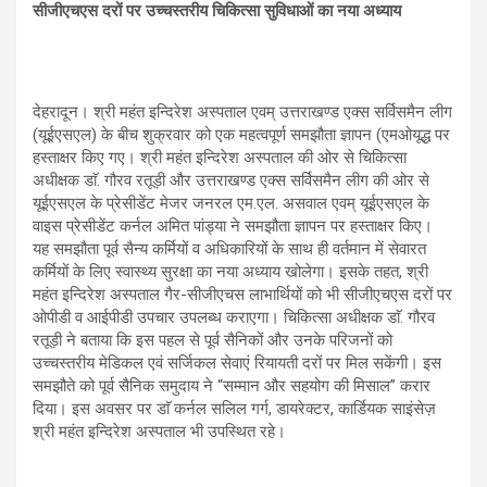
A
o
a
सीजीएचएस दरों पर उच्चस्तरीय चिकित्सा सुविधाओं का नया अध्याय
p
o
m
p
k
देहरादून। श्री महंत इन्दिरेश अस्पताल एवम् उत्तराखण्ड एक्स सर्विसमैन लीग
(यूईएसएल) के बीच शुक्रवार को एक महत्वपूर्ण समझौता ज्ञापन (एमओयूद्ध पर
हस्ताक्षर किए गए। श्री महंत इन्दिरेश अस्पताल की ओर से चिकित्सा
अधीक्षक डाॅ. गौरव रतूड़ी और उत्तराखण्ड एक्स सर्विसमैन लीग की ओर से
यूईएसएल के प्रेसीडेंट मेजर जनरल एम.एल. असवाल एवम् यूईएसएल के
वाइस प्रेसीडेंट कर्नल अमित पांड्या ने समझौता ज्ञापन पर हस्ताक्षर किए।
यह समझौता पूर्व सैन्य कर्मियों व अधिकारियों के साथ ही वर्तमान में सेवारत
कर्मियों के लिए स्वास्थ्य सुरक्षा का नया अध्याय खोलेगा। इसके तहत, श्री
महंत इन्दिरेश अस्पताल गैर-सीजीएचस लाभार्थियों को भी सीजीएचएस दरों पर
ओपीडी व आईपीडी उपचार उपलब्ध कराएगा। चिकित्सा अधीक्षक डाॅ. गौरव
रतूड़ी ने बताया कि इस पहल से पूर्व सैनिकों और उनके परिजनों को
उच्चस्तरीय मेडिकल एवं सर्जिकल सेवाएं रियायती दरों पर मिल सकेंगी। इस
समझौते को पूर्व सैनिक समुदाय ने “सम्मान और सहयोग की मिसाल” करार
दिया। इस अवसर पर डाॅ कर्नल सलिल गर्ग, डायरेक्टर, कार्डियक साइंसेज़
श्री महंत इन्दिरेश अस्पताल भी उपस्थित रहे।