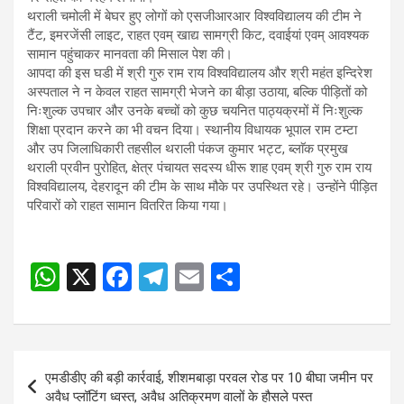
थराली चमोली में बेघर हुए लोगों को एसजीआरआर विश्वविद्यालय की टीम ने
टैंट, इमरजेंसी लाइट, राहत एवम् खाद्य सामग्री किट, दवाईयां एवम् आवश्यक
सामान पहुंचाकर मानवता की मिसाल पेश की।
आपदा की इस घडी में श्री गुरु राम राय विश्वविद्यालय और श्री महंत इन्दिरेश
अस्पताल ने न केवल राहत सामग्री भेजने का बीड़ा उठाया, बल्कि पीड़ितों को
निःशुल्क उपचार और उनके बच्चों को कुछ चयनित पाठ्यक्रमों में निःशुल्क
शिक्षा प्रदान करने का भी वचन दिया। स्थानीय विधायक भूपाल राम टम्टा
और उप जिलाधिकारी तहसील थराली पंकज कुमार भट्ट, ब्लाॅक प्रमुख
थराली प्रवीन पुरोहित, क्षेत्र पंचायत सदस्य धीरू शाह एवम् श्री गुरु राम राय
विश्वविद्यालय, देहरादून की टीम के साथ मौके पर उपस्थित रहे। उन्होंने पीड़ित
परिवारों को राहत सामान वितरित किया गया।
W
X
F
T
E
S
h
a
el
m
h
at
ce
e
ail
ar
s
b
gr
e
Post
एमडीडीए की बड़ी कार्रवाई, शीशमबाड़ा परवल रोड पर 10 बीघा जमीन पर
A
o
a
navigation
अवैध प्लॉटिंग ध्वस्त, अवैध अतिक्रमण वालों के हौसले पस्त