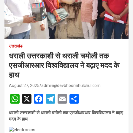
उत्तराखंड
धराली उत्तरकाशी से थराली चमोली तक
एसजीआरआर विश्वविद्यालय ने बढ़ाए मदद के
हाथ
August 27, 2025
admin@devbhoomihulchul.com
W
X
F
T
E
S
h
a
el
m
h
धराली उत्तरकाशी से थराली चमोली तक एसजीआरआर विश्वविद्यालय ने बढ़ाए
at
ce
e
ail
ar
मदद के हाथ
s
b
gr
e