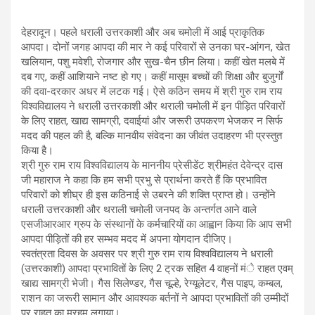
A
o
a
p
o
m
देहरादून। पहले धराली उत्तरकाशी और अब चमोली में आई प्राकृतिक
आपदा। दोनों जगह आपदा की मार ने कई परिवारों से उनका घर-आंगन, खेत
p
k
खलियान, पशु मवेशी, रोजगार और सुख-चैन छीन लिया। कहीं खेत मलबे में
दब गए, कहीं आशियाने नष्ट हो गए। कहीं मासूम बच्चों की शिक्षा और बुजुर्गों
की दवा-दरकार अधर में लटक गई। ऐसे कठिन समय में श्री गुरु राम राय
विश्वविद्यालय ने धराली उत्तरकाशी और थराली चमोली में इन पीड़ित परिवारों
के लिए राहत, खाद्य सामग्री, दवाईयां और जरूरी उपकरण भेजकर न सिर्फ
मदद की पहल की है, बल्कि मानवीय संवेदना का जीवंत उदाहरण भी प्रस्तुत
किया है।
श्री गुरु राम राय विश्वविद्यालय के माननीय प्रेसीडेंट श्रीमहंत देवेन्द्र दास
जी महाराज ने कहा कि हम सभी प्रभु से प्रार्थना करते हैं कि प्रभावित
परिवारों को शीघ्र ही इस कठिनाई से उबरने की शक्ति प्राप्त हो। उन्होंने
धराली उत्तरकाशी और थराली चमोली जनपद के अन्तर्गत आने वाले
एसजीआरआर ग्रुप के संस्थानों के कर्मचारियों का आह्वान किया कि आप सभी
आपदा पीड़ितों की हर सम्भव मदद में अपना योगदान दीजिए।
स्वतंत्रता दिवस के अवसर पर श्री गुरु राम राय विश्वविद्यालय ने धराली
(उत्तरकाशी) आपदा प्रभावितों के लिए 2 ट्रक सहित 4 वाहनों मंे राहत एवम्
खाद्य सामग्री भेजी। गैस सिलेण्डर, गैस चूल्हे, रेग्यूलेटर, गैस पाइप, कम्बल,
राशन का जरूरी सामान और आवश्यक बर्तनों ने आपदा प्रभावितों की उम्मीदों
पर राहत का मरहम लगाया।