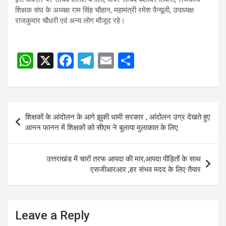
शिक्षक संघ के अध्यक्ष राम सिंह चौहान, महामंत्री रमेश पैन्यूली, उपाध्यक्ष
राजकुमार चौधरी एवं अन्य लोग मौजूद रहे।
W
X
F
T
E
S
h
a
el
m
h
at
ce
e
ail
ar
s
b
gr
e
Post
शिक्षकों के आंदोलन के आगे झुकी धामी सरकार , आंदोलन उग्र देखते हुए
A
o
a
navigation
आनन फानन में शिक्षकों को सीएम ने बुलाया मुलाकात के लिए
p
o
m
p
k
उत्तराखंड में चारों तरफ आपदा की मार,आपदा पीड़ितों के साथ
एसजीआरआर ,हर संभव मदद के लिए तैयार
Leave a Reply