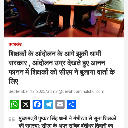
उत्तराखंड
शिक्षकों के आंदोलन के आगे झुकी धामी
सरकार , आंदोलन उग्र देखते हुए आनन
फानन में शिक्षकों को सीएम ने बुलाया वार्ता के
लिए
September 17, 2025
admin@devbhoomihulchul.com
W
X
F
T
E
S
h
a
el
m
h
मुख्यमंत्री पुष्कर सिंह धामी ने गंभीरता से सुना शिक्षकों
at
ce
e
ail
ar
की समस्या: सीएम के अपर सचिव बंशीधर तिवारी का