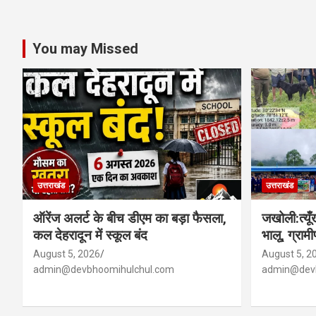
You may Missed
उत्तराखंड
उत्तराखंड
ऑरेंज अलर्ट के बीच डीएम का बड़ा फैसला,
जखोली:त्यूँख
कल देहरादून में स्कूल बंद
भालू, ग्रामी
August 5, 2026
August 5, 2
admin@devbhoomihulchul.com
admin@devb