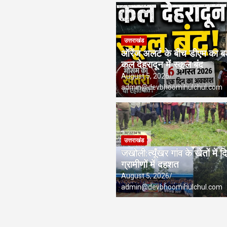
वोकेट ललित मोहन जोशी को मिला ‘घन्ना भाई सम्मान-2026
को मिली मंजूरी, देहरादून-मसूरी के नियोजित विकास को मिलेगी रफ्तार
उत्तराखंड
ऑरेंज अलर्ट के बीच डीएम का ब
 इंडिया के निदेशक (शिक्षा), उत्तर क्षेत्र निर्वाचित
कल देहरादून में स्कूल बंद
August 5, 2026
admin@devbhoomihulchul.com
उत्तराखंड
जखोली:त्यूँखर गांव के खेतों में द
ग्रामीणों में दहशत
August 5, 2026
admin@devbhoomihulchul.com