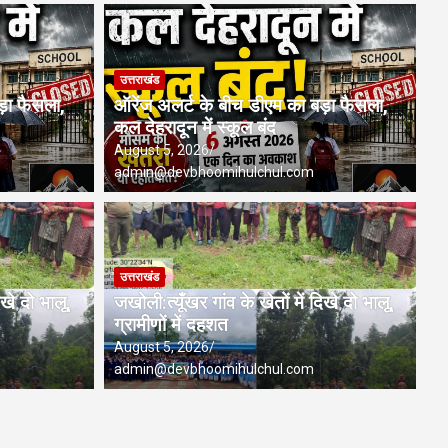
उत्तराखंड
ड़ा फैसला,
ऑरेंज अलर्ट के बीच डीएम का बड़ा फैसला,
कल देहरादून में स्कूल बंद
August 5, 2026
admin@devbhoomihulchul.com
उत्तराखंड
िखे दो भालू,
जखोली:त्यूँखर गांव के खेतों में दिखे दो भालू,
ग्रामीणों में दहशत
August 5, 2026
admin@devbhoomihulchul.com