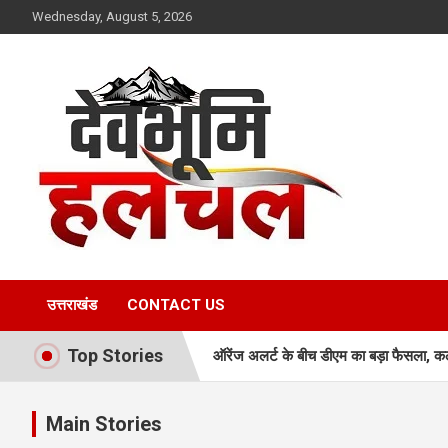
Skip
Wednesday, August 5, 2026
to
content
devbhoomihulchul.com
उत्तराखंड
CONTACT US
Top Stories
ऑरेंज अलर्ट के बीच डीएम का बड़ा फैसला, कल 
जखोली:त्यूँखर गांव के खेतों में दिखे दो भालू, ग
Main Stories