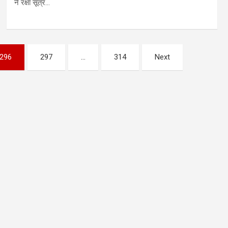
ने रक्षा सूत्र…
296
297
…
314
Next