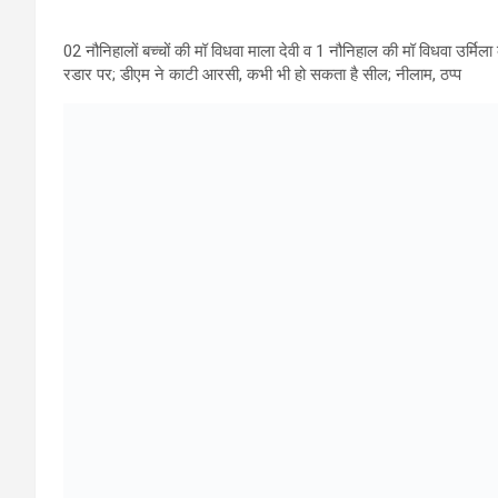
02 नौनिहालों बच्चों की मॉ विधवा माला देवी व 1 नौनिहाल की मॉ विधवा उर्
रडार पर; डीएम ने काटी आरसी, कभी भी हो सकता है सील; नीलाम, ठप्प
डीएम से मुलाकात के ही दिन तय हो गई थी बैंक नियतिः
असहाय निर्बल के शोषण पर प्रचंड रूप में जिला प्रशासनः जनमानस को गुमर
मुख्यमंत्री की कार्यशैली से प्रेरित जिला प्रशासन के नित नए कड़े व बड़े फै
देहरादून दिनांक 13 जुलाई 2025, (सू.वि),ऋण के बीमा होने के उपरान्त भी
अपनाए हुए हैं। जिलाधिकारी ने 2 बैंको की आरसी काट दी है। डीएम ने 