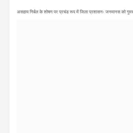
Name
*
Email
*
Website
Save my name, email, and website in this browser for t