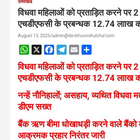
उत्तराखंड
विधवा महिलाओं को प्रताड़ित करने पर 
एचडीएफसी के प्रबन्धक 12.74 लााख
August 13, 2025
admin@devbhoomihulchul.com
W
X
F
T
E
S
h
a
el
m
h
विधवा महिलाओं को प्रताड़ित करने पर 
at
ce
e
ail
ar
एचडीएफसी के प्रबन्धक 12.74 लााख
s
b
gr
e
A
o
a
नन्हें नौनिहालों; असहाय, व्यथित विधव
p
o
m
डीएम सख्त
p
k
बैंक ऋण बीमा धोखाधड़ी करने वाले बैंक
आक्रमक प्रहार निरंतर जारी