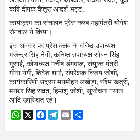
अलका त्यागी, रविन्द्र थलवाल, राकेश रावत, युवा
कवि दीपक कैंतुरा आदर्श भट्ट,
कार्यक्रम का संचालन प्रेस क्लब महामंत्री योगेश
सेमवाल ने किया।
इस अवसर पर प्रेस क्लब के वरिष्ठ उपाध्यक्ष
गजेन्द्र सिंह नेगी, कनिष्ठ उपाध्यक्ष सोबन सिंह
गुसाईं, कोषाध्यक्ष मनीष डंगवाल, संयुक्त मंत्री
मीना नेगी, शिवेश शर्मा, संप्रेक्षक विजय जोशी,
कार्यकारिणी सदस्य मनमोहन लखेड़ा, रश्मि खत्री,
मनबर सिंह रावत, हिमांशु जोशी, सुलोचना पयाल
आदि उपस्थित रहे।
W
X
F
T
E
S
Post
h
a
el
m
h
navigation
at
ce
e
ail
ar