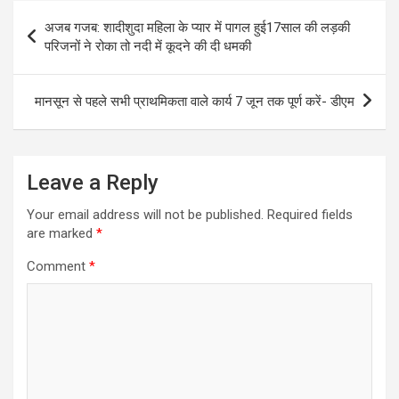
s
b
gr
e
Post
अजब गजब: शादीशुदा महिला के प्यार में पागल हुई17साल‌ की लड़की
A
o
a
navigation
परिजनों ने रोका तो नदी में कूदने की दी धमकी
p
o
m
p
k
मानसून से पहले सभी प्राथमिकता वाले कार्य 7 जून तक पूर्ण करें- डीएम
Leave a Reply
Your email address will not be published.
Required fields
are marked
*
Comment
*