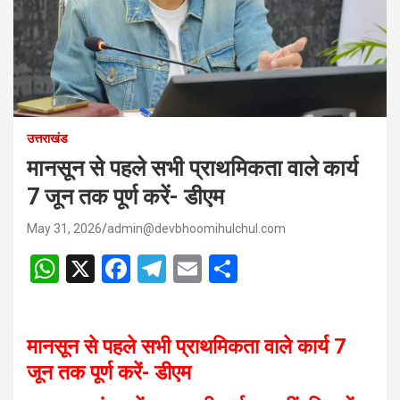
उत्तराखंड
मानसून से पहले सभी प्राथमिकता वाले कार्य
7 जून तक पूर्ण करें- डीएम
May 31, 2026
admin@devbhoomihulchul.com
W
X
F
T
E
S
h
a
el
m
h
at
ce
e
ail
ar
मानसून से पहले सभी प्राथमिकता वाले कार्य 7
s
b
gr
e
जून तक पूर्ण करें- डीएम
A
o
a