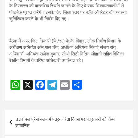
के निस्तारण की वास्तविक स्थिति जानने के लिए वे स्वयं शिकायतकर्ताओं से
फीडबैक प्राप्त करेंगे। इसके लिए जिला स्तर पर कॉल ऑपरेटर की व्यवस्था
सुनिश्चित करने के भी निर्देश दिए गए।
बैठक में अपर जिलाधिकारी (वि./रा.) के.के. मिश्रा, लोक निर्माण विभाग के
अधीक्षण अभियंता ओम पाल सिंह, अधीक्षण अभियंता सिंचाई संजय रॉय,
अधिशासी अभियंता राजेश कुमार, सीओ सिटी नितिन लोहानी सहित विभिन्न
रेखीय विभागों के वरिष्ठ अधिकारी उपस्थित रहे।
W
X
F
T
E
S
Post
h
a
el
m
h
navigation
at
ce
e
ail
ar
s
b
gr
e
Post
उत्तरांचल प्रेस क्लब में पत्रकारिता दिवस पर पत्रकारों को किया
A
o
a
navigation
सम्मानित
p
o
m