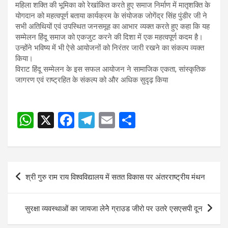
महिला शक्ति की भूमिका को रेखांकित करते हुए समाज निर्माण में मातृशक्ति के
योगदान को महत्वपूर्ण बताया कार्यक्रम के संयोजक जोगेंद्र सिंह पुंडीर जी ने
सभी अतिथियों एवं उपस्थित जनसमूह का आभार व्यक्त करते हुए कहा कि यह
सम्मेलन हिंदू समाज को एकजुट करने की दिशा में एक महत्वपूर्ण कदम है।
उन्होंने भविष्य में भी ऐसे आयोजनों को निरंतर जारी रखने का संकल्प व्यक्त
किया।
विराट हिंदू सम्मेलन के इस सफल आयोजन ने सामाजिक एकता, सांस्कृतिक
जागरण एवं राष्ट्रहित के संकल्प को और अधिक सुदृढ़ किया
W
X
F
T
E
S
Post
h
a
el
m
h
navigation
at
ce
e
ail
ar
s
b
gr
e
Post
श्री गुरु राम राय विश्वविद्यालय में सतत विकास पर अंतरराष्ट्रीय मंथन
A
o
a
navigation
p
o
m
सुरक्षा व्यवस्थाओं का जायजा लेनेे ग्राउड जीरो पर उतरे एसएसपी दून
p
k