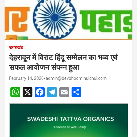
उत्तराखंड
देहरादून में विराट हिंदू सम्मेलन का भव्य एवं
सफल आयोजन संपन्न हुआ
February 14, 2026
admin@devbhoomihulchul.com
W
X
F
T
E
S
h
a
el
m
h
at
ce
e
ail
ar
s
b
gr
e
A
o
a