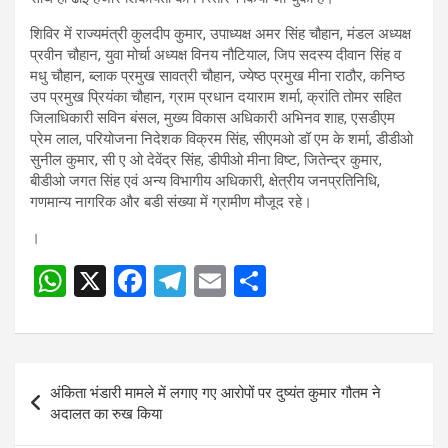
शिविर में राज्यमंत्री कुलदीप कुमार, उपाध्यक्ष अमर सिंह चौहान, मंडल अध्यक्ष
प्रवीन चौहान, युवा मोर्चा अध्यक्ष विनय नौटियाल, जिप सदस्य दीवान सिंह व
मधु चौहान, ब्लाक प्रमुख सावत्री चौहान, ज्येष्ठ प्रमुख मीना राठौर, कनिष्ठ
उप प्रमुख प्रियंका चौहान, ग्राम प्रधान दयाराम शर्मा, क्रांति तोमर सहित
जिलाधिकारी सविन बंसल, मुख्य विकास अधिकारी अभिनव शाह, एसडीएम
प्रेम लाल, परियोजना निदेशक विक्रम सिंह, सीएमओ डॉ एम के शर्मा, डीडीओ
सुनील कुमार, सी ए ओ देवेंद्र सिंह, डीपीओ मीना विष्ट, जितेन्द्र कुमार,
बीडीओ जगत सिंह एवं अन्य विभागीय अधिकारी, क्षेत्रीय जनप्रतिनिधि,
गणमान्य नागरिक और बडी संख्या में ग्रामीण मौजूद रहे।
।
W
X
F
T
E
S
Post
h
a
el
m
h
navigation
at
ce
e
ail
ar
s
b
gr
e
Post
अंकिता भंडारी मामले में लगाए गए आरोपों पर दुष्यंत कुमार गौतम ने
A
o
a
navigation
अदालत का रुख किया
p
o
m