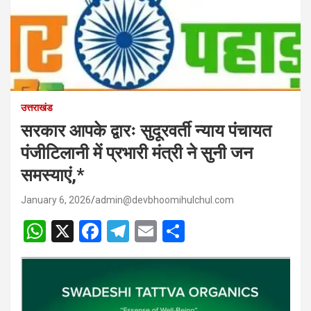
उत्तराखंड
सरकार आपके द्वारः सुदूरवर्ती न्याय पंचायत
पंजीटिलानी में प्रभारी मंत्री ने सुनी जन
समस्याएं,*
January 6, 2026
admin@devbhoomihulchul.com
W
X
F
T
E
S
h
a
el
m
h
at
ce
e
ail
ar
s
b
gr
e