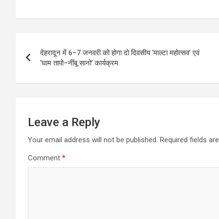
h
a
el
m
h
navigation
at
ce
e
ail
ar
s
b
gr
e
Post
A
o
a
देहरादून में 6–7 जनवरी को होगा दो दिवसीय ‘माल्टा महोत्सव’ एवं
navigation
p
o
m
‘घाम तापो–नींबू सानो’ कार्यक्रम
p
k
Leave a Reply
Your email address will not be published.
Required fields a
Comment
*