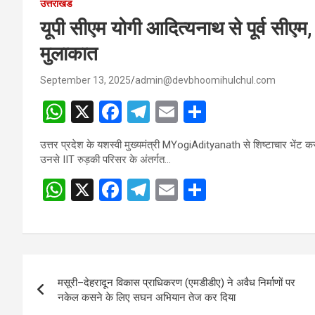
उत्तराखंड
यूपी सीएम योगी आदित्यनाथ से पूर्व सीएम, ह
मुलाकात
September 13, 2025
admin@devbhoomihulchul.com
W
X
F
T
E
S
h
a
el
m
h
उत्तर प्रदेश के यशस्वी मुख्यमंत्री MYogiAdityanath से शिष्टाचार भेंट कर 
at
ce
e
ail
ar
उनसे IIT रुड़की परिसर के अंतर्गत…
s
b
gr
e
W
X
F
T
E
S
A
o
a
h
a
el
m
h
p
o
m
at
ce
e
ail
ar
p
k
s
b
gr
e
Post
A
o
a
मसूरी–देहरादून विकास प्राधिकरण (एमडीडीए) ने अवैध निर्माणों पर
navigation
p
o
m
नकेल कसने के लिए सघन अभियान तेज कर दिया