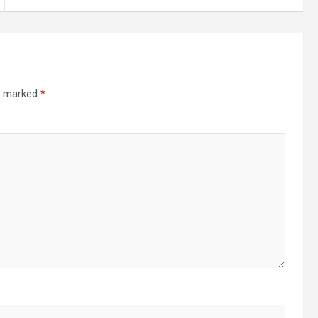
re marked
*