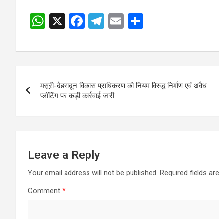
W
X
F
T
E
S
h
a
el
m
h
at
ce
e
ail
ar
s
b
gr
e
Post
A
o
a
मसूरी-देहरादून विकास प्राधिकरण की नियम विरुद्ध निर्माण एवं अवैध
navigation
p
o
m
प्लॉटिंग पर कड़ी कार्रवाई जारी
p
k
Leave a Reply
Your email address will not be published.
Required fields a
Comment
*