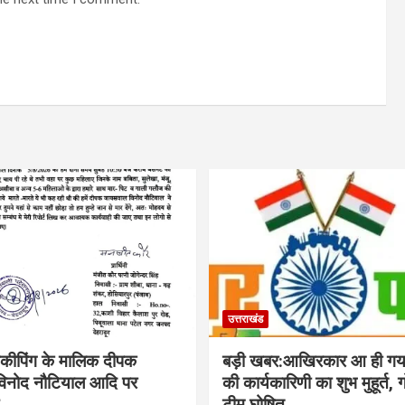
उत्तराखंड
सकीपिंग के मालिक दीपक
बड़ी खबर:आखिरकार आ ही गया 
िनोद नौटियाल आदि पर
की कार्यकारिणी का शुभ मुहूर्त,
टीम घोषित