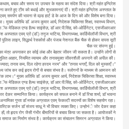
ी रोकथाम, बचाव और समय पर उपचार के महत्व का संदेश दिया। श्री महंत इन्दिरेश
ा करते हुए टीम को बधाई और शुभकामनाएं दीं। श्री महंत इन्दिरेश अस्प्ताल के
 एवम् समर्पण की भावना से वल्र्ड हार्ट डे के आज के दिन को और विशेष बना दिया।
आ। मुख्य अतिथि डाॅ. अजय कुमार आर्य, निदेशक चिकित्सा शिक्षा, स्वास्थ्य विभाग,
यूट आॅफ मेडिकल एण्ड हैल्थ साइंसेज़, डाॅ आर.पी.सिंह, को-ओर्डिनेटर, एसजीआरआर
श अस्पताल एवम् प्रो (डाॅ.) तनुज भाटिया, विभागाध्यक्ष, कार्डियोलॉजी विभाग, श्री
 पुलिस लाइन, सिद्धार्थ रेसकोर्स और पंजाब नेशनल बैंक चैक से होकर वापस सूरी
चैक पर संपन्न हुई।
 का मंत्र अपनाकर हर कोई लंबा और बेहतर जीवन जी सकता है। उन्होंने लोगों से
तुलित आहार, नियमित व्यायाम और तनावमुक्त जीवनशैली अपनाने की अपील की।
ानी ज्यादा, तनाव कम, दिल रहेगा हरदम नरम” और “तनाव भगाएँ, दिल को मुस्काएँ।”
स्थ्य जांच कर कई हृदय रोगों से बचाव संभव है। स्लोगनों के माध्यम से आमजन को
रिक लाभ।” मुख्य अतिथि डाॅ. अजय कुमार आर्य, निदेशक चिकित्सा शिक्षा, स्वास्थ्य
्यूट आॅफ मेडिकल एण्ड हैल्थ साइंसेज़, डाॅ आर.पी.सिंह, को-ओर्डिनेटर, एसजीआरआर
श अस्पताल एवम् प्रो (डाॅ.) तनुज भाटिया, विभागाध्यक्ष, कार्डियोलॉजी विभाग, श्री
 देकर सम्मानित किया। कार्यक्रम को सफल बनाने में डाॅ रिचा शर्मा, डाॅ भावना
 अनामिका गुप्ता डाॅ मयंक अग्रवाल एवम् फेकल्टी सदस्यों का विशेष सहयोग रहा।
, प्लास्टिक सर्जन डाॅ संजय साधू ने भी विचार व्यक्त किए। उन्होनंे जोर देकर कहा
हों, तो हृदय रोग जैसी गंभीर बीमारियों से बचाव किया जा सकता है। आयोजकों ने
्थ समाज का निर्माण संभव है। कार्यक्रम का संचालन सिमरन अग्रवाल ने किया।