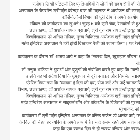
स्लोगन लिखी पट्टियाँ लिए प्रतिभागियों ने लोगों को हृदय रोगों क
अस्पताल के चेयरमैन श्रीमहंत देवेन्द्र दास जी महाराज ने आयोजन की सराहन
काॅर्डियोलाॅजी विभाग की पूरी टीम ने अपने सहयोग
रविवार को कार्यक्रम का शुभारंभ सुबह 6 बजे सूरी चैक, रेसकोर्स से हु
उत्तराखण्ड, डाॅ अशोक नायक, प्राचार्य, श्री गुरु राम राय इंस्टीट्
विश्वविद्यालय, डाॅ अनिल मलिक, मुख्य चिकित्सा अधीक्षक श्री महंत इन्दिरे
महंत इन्दिरेश अस्पताल ने हरी झंडी दिखाकर रैली को रवाना किया। यह रैली
कार्यक्रम के दौरान डाॅ. अजय आर्य ने कहा कि “स्वस्थ दिल, खुशहाल जीवन”
सं
डाॅ. तनुज भाटिया ने युवाओं और बुजुर्गों को संबोधित करते हुए कहा कि “प
उन्होंने यह भी संदेश दिया कि धूम्रपान से दूरी बनाकर और नियमित स्वा
प्रेरित किया गया कि “व्यायाम है दिल की दवा, रोज करें और पाएँ चमत्का
विभाग, उत्तराखण्ड, डाॅ अशोक नायक, प्राचार्य, श्री गुरु राम राय इंस्टीट
विश्वविद्यालय, डाॅ अनिल मलिक, मुख्य चिकित्सा अधीक्षक श्री महंत इन्दिरे
महंत इन्दिरेश अस्पताल ने साइक्लोथॉन और वॉकथॉन के विजेताओं को पुरस्कार
प्रभाकर, डाॅ
कार्यक्रम में श्री महंत इन्दिरेश अस्पताल के वरिष्ठ सर्जन डाॅ आरके वर्मा
कि दिल की सेहत हर व्यक्ति के अपने हाथ में है। यदि समय रहते लोग सावधान 
कहा कि एक स्वस्थ दिल से ही स्वस्थ परिवार और स्वस