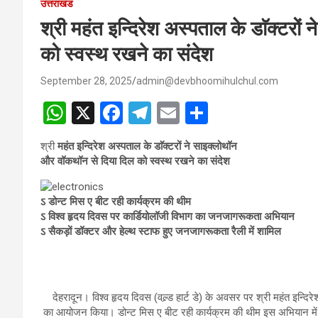
उत्तराखंड
श्री महंत इन्दिरेश अस्पताल के डाॅक्टरो
को स्वस्थ रखने का संदेश
September 28, 2025
admin@devbhoomihulchul.com
W
X
F
T
E
S
h
a
el
m
h
श्री
महंत इन्दिरेश अस्पताल के डाॅक्टरों ने साइक्लोथॉन
at
ce
e
ail
ar
और वॉकथॉन से दिया दिल को स्वस्थ रखने का संदेश
s
b
gr
e
A
o
a
ऽ डोन्ट मिस ए बीट रही कार्यक्रम की थीम
ऽ विश्व हृदय दिवस पर कार्डियोलॉजी विभाग का जनजागरूकता अभियान
p
o
m
ऽ सैकड़ों डॉक्टर और हेल्थ स्टाफ हुए जनजागरूकता रैली में शामिल
p
k
देहरादून। विश्व हृदय दिवस (वल्र्ड हार्ट डे) के अवसर पर श्री महंत इन्
का आयोजन किया। डोन्ट मिस ए बीट रही कार्यक्रम की थीम इस अभियान में अ