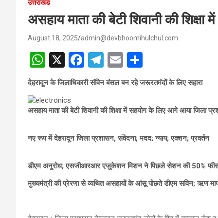
उत्तराखंड
असहाय माता की बेटी शिवानी की शिक्षा 
August 18, 2025
admin@devbhoomihulchul.com
W
X
F
T
E
S
h
a
el
m
h
देहरादून के जिलाधिकारी संविन बंसल बन रहे जरूरतमंदों के लिए सहारा
at
ce
e
ail
ar
s
b
gr
e
असहाय माता की बेटी शिवानी की शिक्षा में सहयोग के लिए आगे आया जिला प्
A
o
a
p
o
m
नए रूप में देहरादून जिला प्रशासन, संवेदना; मदद; न्याय; एक्शन; प्रवर्तन
p
k
डीएम अनुरोध; एसजीआरआर एजुकेशन मिशन ने पिछले सेशन की 50% फीस माफ; 
मुख्यमंत्री की प्रेरणा से व्यथित असहायों के आंसू पोछते डीएम सविन; ऋण मा