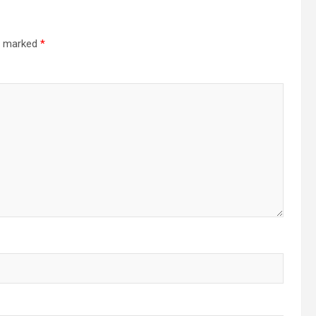
re marked
*