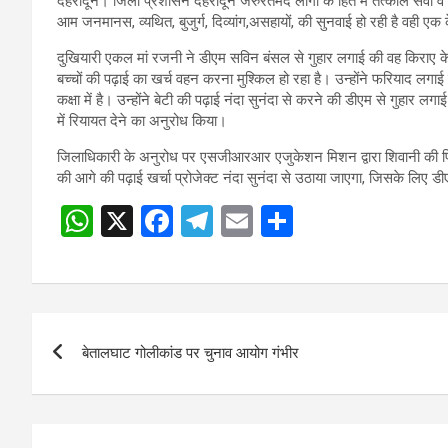
देहरादून। जिला प्रशासन देहरादून जरुरतमंद लोगों के हित में तत्काल सेवा
आम जनमानस, व्यथित, बुजुर्ग, दिव्यांग,असहायों, की सुनवाई हो रही है वही एक के
दुखियारी एकल मां रजनी ने डीएम सविन बंसल से गुहार लगाई की वह किराए के म
बच्चों की पढ़ाई का खर्च वहन करना मुश्किल हो रहा है। उन्होंने फरियाद लगाई
कक्षा में है। उन्होंने बेटी की पढ़ाई नंदा सुनंदा से करने की डीएम से गुह
में रियायत देने का अनुरोध किया।
जिलाधिकारी के अनुरोध पर एसजीआरआर एजुकेशन मिशन द्वारा शिवानी की प
की आगे की पढ़ाई खर्चा प्रोजेक्ट नंदा सुनंदा से उठाया जाएगा, जिसके लिए डीएम
W
X
F
T
E
S
h
a
el
m
h
at
ce
e
ail
ar
s
b
gr
e
Post
A
o
a
बेतालघाट गोलीकांड पर चुनाव आयोग गंभीर
navigation
p
o
m
p
k