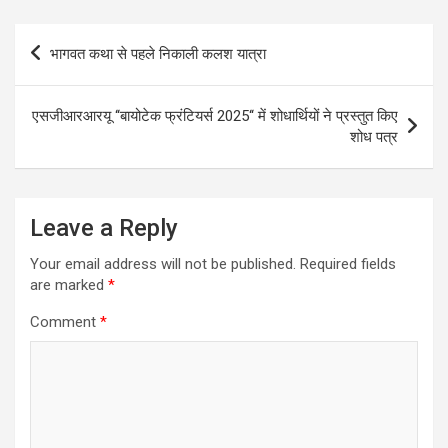
at
ce
e
ail
ar
s
b
gr
e
Post
भागवत कथा से पहले निकाली कलश यात्रा
A
o
a
navigation
p
o
m
एसजीआरआरयू ‘‘बायोटेक फ्रंटियर्स 2025‘‘ में शोधार्थियों ने प्रस्तुत किए
p
k
शोध पत्र
Leave a Reply
Your email address will not be published.
Required fields
are marked
*
Comment
*