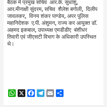
बैठक में प्रमुख सचिव आर.के. सुधांशु,
आर.मीनाक्षी सुंदरम, सचिव शैलेश बगोली, दिलीप
जावलकर, विनय शंकर पाण्डेय, अपर पुलिस
महानिदेशक ए.पी. अंशुमन, राज्य कर आयुक्त डॉ.
अहमद इकबाल, उपाध्यक्ष एमडीडीए बंशीधर
तिवारी एवं जीएसटी विभाग के अधिकारी उपस्थित
थे।
W
X
F
T
E
S
h
a
el
m
h