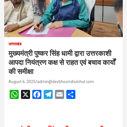
उत्तराखंड
मुख्यमंत्री पुष्कर सिंह धामी द्वारा उत्तरकाशी
आपदा नियंत्रण कक्ष से राहत एवं बचाव कार्यों
की समीक्षा
August 6, 2025
admin@devbhoomihulchul.com
W
X
F
T
E
S
h
a
el
m
h
at
ce
e
ail
ar
s
b
gr
e