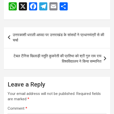
W
X
F
T
E
S
h
a
el
m
h
at
ce
e
ail
ar
s
b
gr
e
Post
उत्तरकाशी धराली आपदा पर उत्तराखंड के सांसदों ने प्रधानमंत्री से की
A
o
a
navigation
चर्चा
p
o
m
p
k
टेबल टैनिस खिलाड़ी स्तुति कुकरेती की प्रतिभा को श्री गुरु राम राय
विश्वविद्यालय ने किया सम्मानित
Leave a Reply
Your email address will not be published.
Required fields
are marked
*
Comment
*