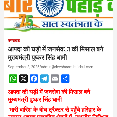
उत्तराखंड
आपदा की घड़ी में जनसेवा की मिसाल बने
मुख्यमंत्री पुष्कर सिंह धामी
September 3, 2025
admin@devbhoomihulchul.com
W
X
F
T
E
S
h
a
el
m
h
आपदा की घड़ी में जनसेवा की मिसाल बने
at
ce
e
ail
ar
मुख्यमंत्री पुष्कर सिंह धामी
s
b
gr
e
भारी बारिश के बीच ट्रैक्टर से पहुँचे हरिद्वार के
A
o
a