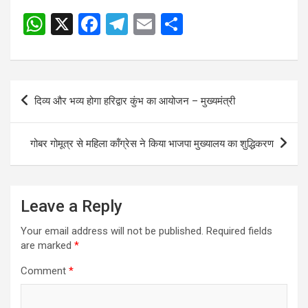
W
X
F
T
E
S
h
a
el
m
h
at
ce
e
ail
ar
s
b
gr
e
Post
दिव्य और भव्य होगा हरिद्वार कुंभ का आयोजन – मुख्यमंत्री
A
o
a
navigation
p
o
m
गोबर गोमूत्र से महिला कॉंग्रेस ने किया भाजपा मुख्यालय का शुद्धिकरण
p
k
Leave a Reply
Your email address will not be published.
Required fields
are marked
*
Comment
*