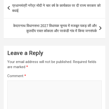
s
b
gr
e
Post
प्रधानमंत्री नरेंद्र मोदी ने चार वर्ष के कार्यकाल पर दी राज्य सरकार को
A
o
a
navigation
बधाई
p
o
m
p
k
केदारनाथ विधानसभा 2027 विधायक चुनाव में मजबूत पकड़ की और
कुलदीप रावत कोकला और परकंडी गांव में किया जनसंपर्क
Leave a Reply
Your email address will not be published.
Required fields
are marked
*
Comment
*