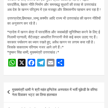
पारदर्शिता, बेहतर नीति निर्माण और समयबद्ध सुधारों की वजह से उत्तराखंड
अब देश के खनन परिदृश्य में एक मजबूत और विश्वसनीय पहचान बना रहा है !
उत्तरप्रदेश,हिमाचल ,जम्मू कश्मीर आदि राज्य भी उत्तराखंड की खनन नीतियों
का अनुसरण कर रहे है।
*प्रदेश में खनन क्षेत्र में पारदर्शिता और जवाबदेही सुनिश्चित करने के लिए ई
निलामी प्रणाली, सैटेलाइट आधारित निगरानी जैसे कई कदम उठाए गए हैं।
सरकार पर्यावरण का ध्यान रखते हुए, अवैध खनन पर लगाम कस रही है।
जिसके सकारात्म परिणाम नजर आने लगे हैं।*
*पुष्कर सिंह धामी, मुख्यमंत्री उत्तराखंड।*
W
X
F
T
E
S
h
a
el
m
h
at
ce
e
ail
ar
s
b
gr
e
Post
मुख्यमंत्री धामी ने श्री महंत इन्दिरेश अस्पताल में भर्ती यूकेडी के वरिष्ठ
A
o
a
navigation
नेता दिवाकर भट्ट का लिया हालचाल
p
o
m