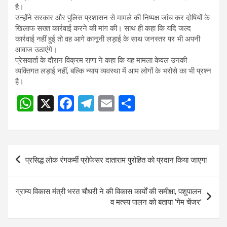
है।
उन्होंने सरकार और पुलिस प्रशासन से मामले की निष्पक्ष जांच कर दोषियों के
खिलाफ सख्त कार्रवाई करने की मांग की। साथ ही कहा कि यदि जल्द
कार्रवाई नहीं हुई तो वह आगे कानूनी लड़ाई के साथ जनस्तर पर भी अपनी
आवाज उठाएंगे।
प्रेसवार्ता के दौरान विक्रम राणा ने कहा कि यह मामला केवल उनकी
व्यक्तिगत लड़ाई नहीं, बल्कि न्याय व्यवस्था में आम लोगों के भरोसे का भी प्रश्न
है।
W
X
F
T
E
S
Post
h
a
el
m
h
navigation
at
ce
e
ail
ar
s
b
gr
e
Post
प्रसिद्ध लोक रंगकर्मी प्रोफेसर दाताराम पुरोहित को प्रदान किया जाएगा
A
o
a
navigation
p
o
m
ग्राम्य विकास मंत्री भरत चौधरी ने की विकास कार्यों की समीक्षा, पशुपालन
p
k
व मत्स्य पालन को बताया ‘गेम चेंजर’