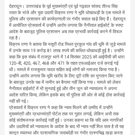
s
b
gr
e
देहरादून। उत्तराखंड के पूर्व मुख्यमंत्री एवं पूर्व गढ़वाल सांसद तीरथ सिंह
A
o
a
रावत के भांजे और युवा उद्यमी विक्रम राणा ने भूमि धोखाधड़ी के एक मामले में
पुलिस और प्रशासन की कार्यप्रणाली पर गंभीर सवाल खड़े किए हैं। देहरादून
p
o
m
में आयोजित प्रेसवार्ता में उन्होंने आरोप लगाया कि नैनीताल हाईकोर्ट के स्पष्ट
p
k
आदेश के बावजूद पुलिस प्रशासन अब तक प्रभावी कार्रवाई करने में विफल
रहा है।
विक्रम राणा ने बताया कि मसूरी रोड स्थित पुरकुल गांव की भूमि से जुड़े मामले
में उनके साथ 19 करोड़ 81 लाख रुपये की कथित धोखाधड़ी हुई है। उन्होंने
कहा कि इस संबंध में राजपुर थाने में 14 सितंबर 2025 को आईपीसी की धारा
120-बी, 420, 467, 468 और 471 के तहत एफआईआर दर्ज कराई गई
थी। मामले में राजकुमार यादव सहित कई लोगों को नामजद किया गया है।
उन्होंने आरोप लगाया कि भूमि खरीद के लिए पूरी राशि का भुगतान किए जाने
के बावजूद उनके पक्ष में जमीन का बैनामा नहीं किया गया। मामले को लेकर
नैनीताल हाईकोर्ट में भी सुनवाई हुई और तीन जून को न्यायालय ने अपना
आदेश पारित किया, लेकिन इसके बाद भी पुलिस की ओर से कोई ठोस कार्रवाई
नहीं की गई।
प्रेसवार्ता में विक्रम राणा ने कहा कि न्याय मिलने की उम्मीद में उन्होंने
मुख्यमंत्री और प्रधानमंत्री पोर्टल तक पर गुहार लगाई, लेकिन अभी तक
कोई संतोषजनक कार्रवाई नहीं हुई। उनका कहना था कि यदि आम नागरिकों
और उद्यमियों को न्यायालय के आदेश के बाद भी न्याय नहीं मिल पाता है तो यह
कानून व्यवस्था और प्रशासनिक जवाबदेही पर गंभीर प्रश्नचिह्न खड़ा करता