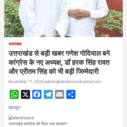
उत्तराखंड
उत्तराखंड से बड़ी खबर गणेश गोदियाल बने
कांग्रेस के नए अध्यक्ष, डॉ हरक सिंह रावत
और प्रीतम सिंह को भी बड़ी जिम्मेदारी
November 11, 2025
admin@devbhoomihulchul.com
W
X
F
T
E
S
h
a
el
m
h
देहरादून
at
ce
e
ail
ar
s
b
gr
e
उत्तराखंड कांग्रेस को मिला नया कप्तान!