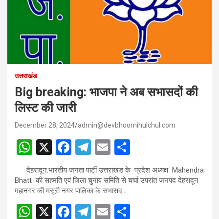
उत्तराखंड
Big breaking: भाजपा ने अब सभासदों की
लिस्ट की जारी
December 28, 2024
admin@devbhoomihulchul.com
W
X
F
T
E
S
h
a
el
m
h
देहरादून:भारतीय जनता पार्टी उत्तराखंड के प्रदेश अध्यक्ष Mahendra
at
ce
e
ail
ar
Bhatt की सहमति एवं जिला चुनाव समिति से चर्चा उपरांत जनपद देहरादून
s
b
gr
e
महानगर की मसूरी नगर पालिका के सभासद…
A
o
a
W
X
F
T
E
S