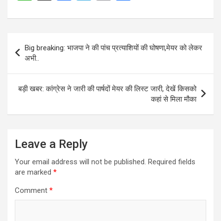
p
o
m
h
a
el
m
h
p
k
at
ce
e
ail
ar
s
b
gr
e
Post
Big breaking: भाजपा ने की पांच प्रत्याशियों की घोषणा,मेयर को लेकर
A
o
a
navigation
अभी..
p
o
m
p
k
बड़ी खबर: कांग्रेस ने जारी की पार्षदों मेयर की लिस्ट जारी, देखें किसको
कहां से मिला मौका
Leave a Reply
Your email address will not be published.
Required fields
are marked
*
Comment
*