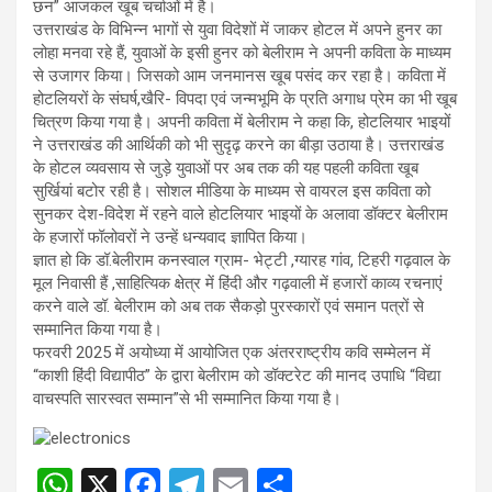
s
b
gr
e
छन” आजकल खूब चर्चाओं में है।
उत्तराखंड के विभिन्न भागों से युवा विदेशों में जाकर होटल में अपने हुनर का
A
o
a
लोहा मनवा रहे हैं, युवाओं के इसी हुनर को बेलीराम ने अपनी कविता के माध्यम
p
o
m
से उजागर किया। जिसको आम जनमानस खूब पसंद कर रहा है। कविता में
होटलियरों के संघर्ष,खैरि- विपदा एवं जन्मभूमि के प्रति अगाध प्रेम का भी खूब
p
k
चित्रण किया गया है। अपनी कविता में बेलीराम ने कहा कि, होटलियार भाइयों
ने उत्तराखंड की आर्थिकी को भी सुदृढ़ करने का बीड़ा उठाया है। उत्तराखंड
के होटल व्यवसाय से जुड़े युवाओं पर अब तक की यह पहली कविता खूब
सुर्खियां बटोर रही है। सोशल मीडिया के माध्यम से वायरल इस कविता को
सुनकर देश-विदेश में रहने वाले होटलियार भाइयों के अलावा डॉक्टर बेलीराम
के हजारों फॉलोवरों ने उन्हें धन्यवाद ज्ञापित किया।
ज्ञात हो कि डॉ.बेलीराम कनस्वाल ग्राम- भेट्टी ,ग्यारह गांव, टिहरी गढ़वाल के
मूल निवासी हैं ,साहित्यिक क्षेत्र में हिंदी और गढ़वाली में हजारों काव्य रचनाएं
करने वाले डॉ. बेलीराम को अब तक सैकड़ो पुरस्कारों एवं समान पत्रों से
सम्मानित किया गया है।
फरवरी 2025 में अयोध्या में आयोजित एक अंतरराष्ट्रीय कवि सम्मेलन में
“काशी हिंदी विद्यापीठ” के द्वारा बेलीराम को डॉक्टरेट की मानद उपाधि “विद्या
वाचस्पति सारस्वत सम्मान”से भी सम्मानित किया गया है।
W
X
F
T
E
S