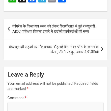
h
a
el
m
h
at
ce
e
ail
ar
s
b
gr
e
Post
कांग्रेस के जिलाध्यक्ष चयन को लेकर रिखणीखाल में हुई रायशुमारी,
A
o
a
navigation
AICC पर्यवेक्षक विकास ठाकरे ने टटोली कार्यकर्ताओं की नब्ज
p
o
m
p
k
देहरादून की सड़कों पर मौत बनकर दौड़ रहे बिना नंबर प्लेट के खनन के
डंपर , रोंदने पर हुए उतारु: देखें वीडियो
Leave a Reply
Your email address will not be published.
Required fields
are marked
*
Comment
*