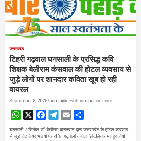
उत्तराखंड
टिहरी गढ़वाल घनसाली के प्रसिद्ध कवि
शिक्षक बेलीराम कंसवाल की होटल व्यवसाय से
जुड़े लोगों पर शानदार कविता खूब हो रही
वायरल
September 8, 2025
admin@devbhoomihulchul.com
W
X
F
T
E
S
h
a
el
m
h
घनसाली 7 सितंबर डॉ. बेलीराम कनस्वाल द्वारा उत्तराखंड के होटल व्यवसाय
at
ce
e
ail
ar
से जुड़े होटलियर भाइयों पर रचित गढ़वाली कविता “होटलियार मशहूर होयां