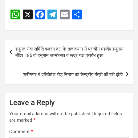
W
X
F
T
E
S
h
a
el
m
h
at
ce
e
ail
ar
s
b
gr
e
Post
हनुमत सेवा समिति,बजरंग दल के तत्वावधान मे प्राचीन महादेव हनुमान
A
o
a
navigation
मंदिर 185 वां हनुमान जन्मोत्सव व रूद्र यज्ञ प्रारंभ हुआ
p
o
m
p
k
श्रीनगर में एलिवेटेड रोड़ निर्माण को केन्द्रीय मंत्री की हरी झंडी
Leave a Reply
Your email address will not be published.
Required fields
are marked
*
Comment
*