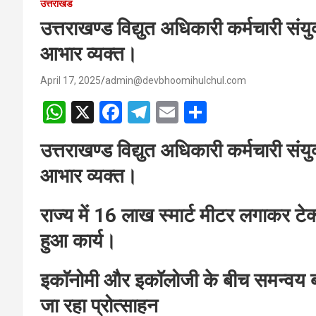
उत्तराखंड
उत्तराखण्ड विद्युत अधिकारी कर्मचारी संयुक्
आभार व्यक्त।
April 17, 2025
admin@devbhoomihulchul.com
W
X
F
T
E
S
h
a
el
m
h
उत्तराखण्ड विद्युत अधिकारी कर्मचारी संयुक्
at
ce
e
ail
ar
आभार व्यक्त।
s
b
gr
e
A
o
a
राज्य में 16 लाख स्मार्ट मीटर लगाकर टेक
p
o
m
हुआ कार्य।
p
k
इकाॅनोमी और इकॉलोजी के बीच समन्वय बन
जा रहा प्रोत्साहन