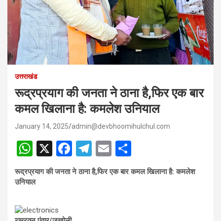
उत्तराखंड
रूद्रप्रयाग की जनता ने ठाना है,फिर एक बार
कमल खिलाना है: कमलेश उनियाल
January 14, 2025
admin@devbhoomihulchul.com
W
X
F
T
E
S
h
a
el
m
h
रूद्रप्रयाग की जनता ने ठाना है,फिर एक बार कमल खिलाना है: कमलेश
at
ce
e
ail
ar
उनियाल
s
b
gr
e
A
o
a
रामरतन पंवार/जखोली