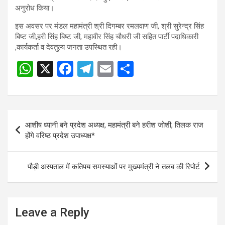
अनुरोध किया।
इस अवसर पर मंडल महामंत्री श्री दिगम्बर रमलवाण जी, श्री सुरेन्द्र सिंह
बिष्ट जी,हरी सिंह बिष्ट जी, महावीर सिंह चौधरी जी सहित पार्टी पदाधिकारी
,कार्यकर्ता व देवतुल्य जनता उपस्थित रही।
W
X
F
T
E
S
h
a
el
m
h
at
ce
e
ail
ar
s
b
gr
e
Post
आशीष ध्यानी बने प्रदेश अध्यक्ष, महामंत्री बने हरीश जोशी, तिलक राज
A
o
a
navigation
होंगे वरिष्ठ प्रदेश उपाध्यक्ष*
p
o
m
p
k
पौड़ी अस्पताल में कतिपय समस्याओं पर मुख्यमंत्री ने तलब की रिपोर्ट
Leave a Reply