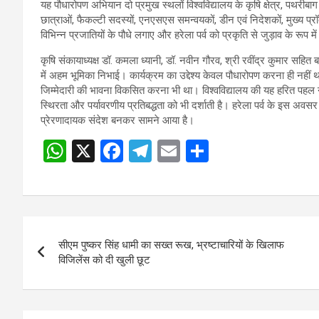
यह पौधारोपण अभियान दो प्रमुख स्थलों विश्वविद्यालय के कृषि क्षेत्र, पथरीबाग
छात्राओं, फैकल्टी सदस्यों, एनएसएस समन्वयकों, डीन एवं निदेशकों, मुख्य 
विभिन्न प्रजातियों के पौधे लगाए और हरेला पर्व को प्रकृति से जुड़ाव के रूप म
कृषि संकायाध्यक्ष डॉ. कमला ध्यानी, डॉ. नवीन गौरव, श्री रवींद्र कुमार स
में अहम भूमिका निभाई। कार्यक्रम का उद्देश्य केवल पौधारोपण करना ही नहीं थ
जिम्मेदारी की भावना विकसित करना भी था। विश्वविद्यालय की यह हरित पहल
स्थिरता और पर्यावरणीय प्रतिबद्धता को भी दर्शाती है। हरेला पर्व के इस अ
प्रेरणादायक संदेश बनकर सामने आया है।
W
X
F
T
E
S
h
a
el
m
h
at
ce
e
ail
ar
s
b
gr
e
Post
A
o
a
सीएम पुष्कर सिंह धामी का सख्त रूख, भ्रष्टाचारियों के खिलाफ
navigation
p
o
m
विजिलेंस को दी खुली छूट
p
k