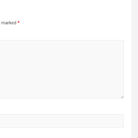
re marked
*