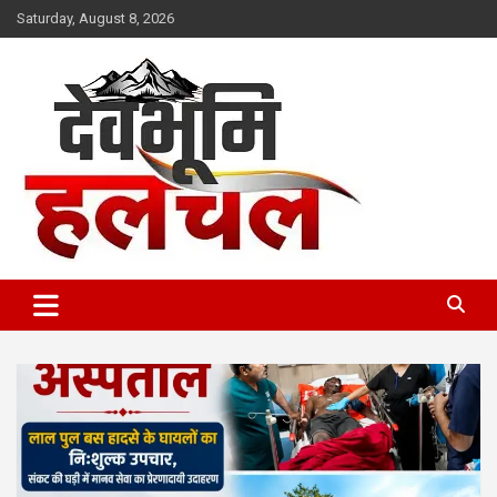
Skip
Saturday, August 8, 2026
to
content
devbhoomihulchul.com