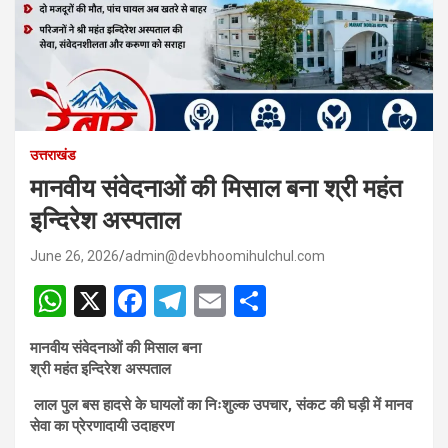
उत्तराखंड
मानवीय संवेदनाओं की मिसाल बना श्री महंत
इन्दिरेश अस्पताल
June 26, 2026
admin@devbhoomihulchul.com
W
X
F
T
E
S
h
a
el
m
h
मानवीय संवेदनाओं की मिसाल बना
at
ce
e
ail
ar
श्री महंत इन्दिरेश अस्पताल
s
b
gr
e
लाल पुल बस हादसे के घायलों का निःशुल्क उपचार, संकट की घड़ी में मानव
A
o
a
सेवा का प्रेरणादायी उदाहरण