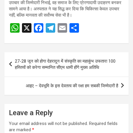
उपचार की जिम्मेदारी निभाई, वह समाज के लिए प्रेरणादायी उदाहरण बनकर
सामने आया है। अस्पताल ने यह सिद्ध कर दिया कि चिकित्सा केवल उपचार
नहीं, बल्कि मानवता की सर्वोच्च सेवा भी है।
W
X
F
T
E
S
Post
h
a
el
m
h
navigation
at
ce
e
ail
ar
s
b
gr
e
Post
27-28 जून को होगा देहरादून में संस्कृति का महाकुंभ उफतारा 100
A
o
a
navigation
हस्तियों को करेगा सम्मानित सीएम धामी होंगे मुख्य अतिथि
p
o
m
p
k
आइए – देवभूमि के इस देवतत्व की रक्षा हम सबकी जिम्मेदारी है
Leave a Reply
Your email address will not be published.
Required fields
are marked
*