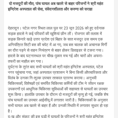
p
o
m
दो मजदूरों की मौत, पांच घायल अब खतरे से बाहर परिजनों ने श्री महंत
इन्दिरेश अस्पताल की सेवा, संवेदनशीलता और करुणा को सराहा
p
k
देहरादून। पटेल नगर स्थित लाल पुल पर 23 जून 2026 को हुए दर्दनाक
सड़क हादसे ने कई परिवारों की खुशियां छीन लीं। रोजगार की तलाश में
सड़क किनारे खड़े उत्तर प्रदेश एवं बिहार के सात मजदूर उस समय एक
अनियंत्रित सिटी बस की चपेट में आ गए, जब बस चालक को अचानक मिर्गी
का दौरा पड़ने से वाहन नियंत्रण से बाहर होकर डिवाइडर से टकरा गया।
हादसे के बाद घटनास्थल पर चीख-पुकार मच गई और चारों ओर अफरा-
तफरी का माहौल बन गया।
दुर्घटना के तुरंत बाद सभी घायलों को श्री महंत इन्दिरेश अस्पताल, पटेल
नगर पहुंचाया गया, जहां अस्पताल प्रशासन ने बिना किसी औपचारिकता और
विलंब के उनका निःशुल्क उपचार तत्काल प्रारम्भ कराया। अनुभवी
चिकित्सकों, विशेषज्ञों एवं समर्पित चिकित्सा कर्मियों की टीम ने जीवन रक्षक
उपकरणों एवं आधुनिक चिकित्सा सुविधाओं की सहायता से घायलों का उपचार
शुरू किया। हालांकि उपचार के दौरान दो मजदूरों की मृत्यु हो गई, जबकि शेष
पांच घायलों का उपचार आईसीयू में लगातार जारी है। चिकित्सकों के अनुसार
सभी घायल अब खतरे से बाहर हैं और उनकी स्थिति में लगातार सुधार हो रहा
है।
दुःख और संकट की इस घड़ी में घायलों के परिजनों ने श्री महंत इन्दिरेश