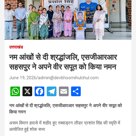
उत्तराखंड
नम आंखों से दी श्रद्धांजलि, एसजीआरआर
सहसपुर ने अपने वीर सपूत को किया नमन
June 19, 2026
admin@devbhoomihulchul.com
W
X
F
T
E
S
h
a
el
m
h
नम आंखों से दी श्रद्धांजलि, एसजीआरआर सहसपुर ने अपने वीर सपूत को
at
ce
e
ail
ar
किया नमन
s
b
gr
e
असम विमान हादसे में शहीद हुए स्क्वाड्रन लीडर प्रशांत सिंह की स्मृति में
A
o
a
आयोजित हुई शोक सभा