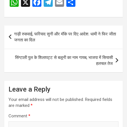
W
X
F
T
E
S
Post
h
a
el
m
h
navigation
at
ce
e
ail
ar
s
b
gr
e
Post
गाड़ी रुकवाई, फरियाद सुनी और मौके पर दिए आदेश. धामी ने फिर जीता
A
o
a
navigation
जनता का दिल
p
o
m
p
k
सिंग्टाली पुल के शिलापट्ट से बलूनी का नाम गायब, भाजपा में सियासी
हलचल तेज
Leave a Reply
Your email address will not be published.
Required fields
are marked
*
Comment
*