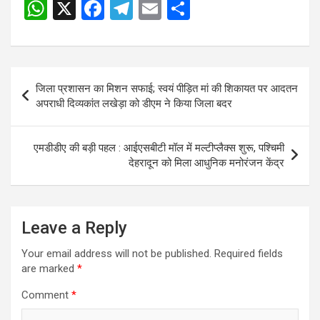
W
X
F
T
E
S
Post
h
a
el
m
h
navigation
at
ce
e
ail
ar
s
b
gr
e
Post
जिला प्रशासन का मिशन सफाई; स्वयं पीड़ित मां की शिकायत पर आदतन
A
o
a
navigation
अपराधी दिव्यकांत लखेड़ा को डीएम ने किया जिला बदर
p
o
m
p
k
एमडीडीए की बड़ी पहल : आईएसबीटी मॉल में मल्टीप्लैक्स शुरू, पश्चिमी
देहरादून को मिला आधुनिक मनोरंजन केंद्र
Leave a Reply
Your email address will not be published.
Required fields
are marked
*
Comment
*