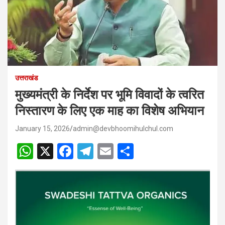
उत्तराखंड
मुख्यमंत्री के निर्देश पर भूमि विवादों के त्वरित
निस्तारण के लिए एक माह का विशेष अभियान
January 15, 2026
admin@devbhoomihulchul.com
W
X
F
T
E
S
h
a
el
m
h
at
ce
e
ail
ar
s
b
gr
e
A
o
a