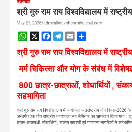
उत्तराखंड
श्री गुरु राम राय विश्वविद्यालय में राष्
May 21, 2026
admin@devbhoomihulchul.com
W
X
F
T
E
S
h
a
el
m
h
श्री गुरु राम राय विश्वविद्यालय में राष्
at
ce
e
ail
ar
s
b
gr
e
मर्म चिकित्सा और योग के संबंध में विशेषज्ञ
A
o
a
p
o
m
800 छात्र-छात्राओं, शोधार्थियों , संकाय
p
k
सहभागिता
श्री गुरु राम राय विश्वविद्यालय में आयोजित अंतर्राष्ट्रीय योग दिवस-2026 क
अन्तर्गत एक योग राष्ट्रीय कार्यशाला सह सेमिनार का आयोजन किया गया। श्री 
छात्र-छात्राओं, शोधार्थियों , संकाय सदस्यों एवं गणमान्य नागरिकों ने सहभाग