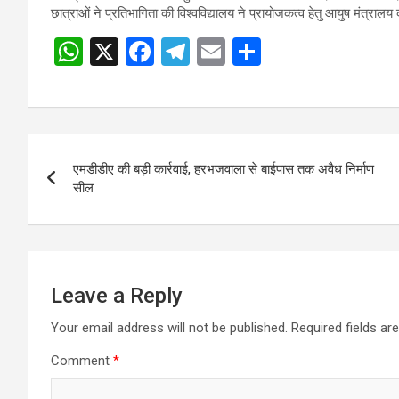
छात्राओं ने प्रतिभागिता की विश्वविद्यालय ने प्रायोजकत्व हेतु आयुष मंत्रालय
W
X
F
T
E
S
Post
h
a
el
m
h
navigation
at
ce
e
ail
ar
s
b
gr
e
Post
A
o
a
एमडीडीए की बड़ी कार्रवाई, हरभजवाला से बाईपास तक अवैध निर्माण
navigation
p
o
m
सील
p
k
Leave a Reply
Your email address will not be published.
Required fields a
Comment
*