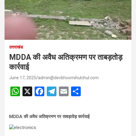
उत्तराखंड
MDDA की अवैध अतिक्रमण पर ताबड़तोड़
कार्रवाई
June 17, 2025
admin@devbhoomihulchul.com
W
X
F
T
E
S
h
a
el
m
h
at
ce
e
ail
ar
MDDA की अवैध अतिक्रमण पर ताबड़तोड़ कार्रवाई
s
b
gr
e
A
o
a