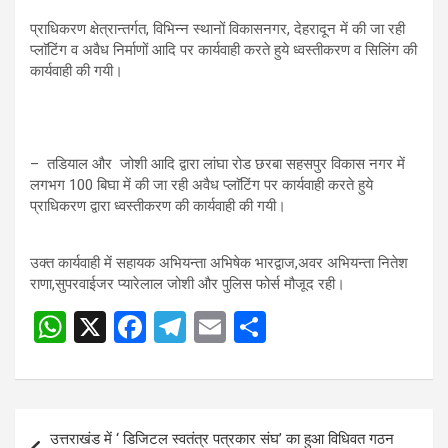
p
o
m
प्राधिकरण क्षेत्रान्तर्गत, विभिन्न स्थानों विकासनगर, देहरादून में की जा रही
p
k
प्लाॅटिंग व अवैध निर्माणों आदि पर कार्यवाही करते हुये ध्वस्तीकरण व सिलिंग की
कार्यवाही की गयी।
– तडियाल और जोशी आदि द्वारा लांघा रोड छरबा सहसपुर विकास नगर में
लगभग 100 बिघा में की जा रही अवैध प्लाॅटिंग पर कार्यवाही करते हुये
प्राधिकरण द्वारा ध्वस्तीकरण की कार्यवाही की गयी।
उक्त कार्यवाही में सहायक अभियन्ता अभिषेक भारद्वाज,अवर अभियन्ता नितेश
राणा,सुपरवाईजर प्यारेलाल जोशी और पुलिस फोर्स मौजूद रही।
W
X
F
T
E
S
h
a
el
m
h
at
ce
e
ail
ar
s
b
gr
e
Post
उत्तराखंड में ‘ डिजिटल स्वतंत्र पत्रकार संघ’ का हुआ विधिवत गठन