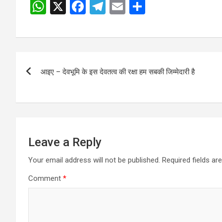
W
X
F
T
E
S
Post
h
a
el
m
h
navigation
at
ce
e
ail
ar
s
b
gr
e
Post
A
o
a
आइए – देवभूमि के इस देवतत्व की रक्षा हम सबकी जिम्मेदारी है
navigation
p
o
m
p
k
Leave a Reply
Your email address will not be published.
Required fields a
Comment
*