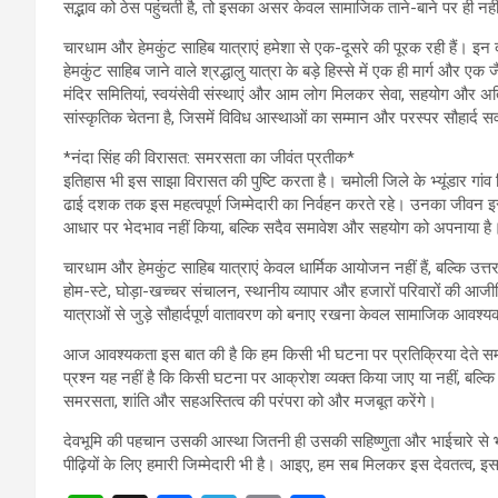
सद्भाव को ठेस पहुंचती है, तो इसका असर केवल सामाजिक ताने-बाने पर ही नहीं
चारधाम और हेमकुंट साहिब यात्राएं हमेशा से एक-दूसरे की पूरक रही हैं। इन 
हेमकुंट साहिब जाने वाले श्रद्धालु यात्रा के बड़े हिस्से में एक ही मार्ग और एक 
मंदिर समितियां, स्वयंसेवी संस्थाएं और आम लोग मिलकर सेवा, सहयोग और अति
सांस्कृतिक चेतना है, जिसमें विविध आस्थाओं का सम्मान और परस्पर सौहार्द सर्
*नंदा सिंह की विरासत: समरसता का जीवंत प्रतीक*
इतिहास भी इस साझा विरासत की पुष्टि करता है। चमोली जिले के भ्यूंडार गांव नि
ढाई दशक तक इस महत्वपूर्ण जिम्मेदारी का निर्वहन करते रहे। उनका जीवन इस
आधार पर भेदभाव नहीं किया, बल्कि सदैव समावेश और सहयोग को अपनाया है
चारधाम और हेमकुंट साहिब यात्राएं केवल धार्मिक आयोजन नहीं हैं, बल्कि उत
होम-स्टे, घोड़ा-खच्चर संचालन, स्थानीय व्यापार और हजारों परिवारों की आजीवि
यात्राओं से जुड़े सौहार्दपूर्ण वातावरण को बनाए रखना केवल सामाजिक आवश्यक
आज आवश्यकता इस बात की है कि हम किसी भी घटना पर प्रतिक्रिया देते समय 
प्रश्न यह नहीं है कि किसी घटना पर आक्रोश व्यक्त किया जाए या नहीं, बल्कि य
समरसता, शांति और सहअस्तित्व की परंपरा को और मजबूत करेंगे।
देवभूमि की पहचान उसकी आस्था जितनी ही उसकी सहिष्णुता और भाईचारे से भी
पीढ़ियों के लिए हमारी जिम्मेदारी भी है। आइए, हम सब मिलकर इस देवतत्व, इस