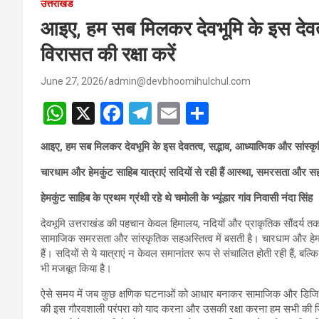
उत्तराखंड
आइए, हम सब मिलकर देवभूमि के इस देवतत
विरासत की रक्षा करें
June 27, 2026
admin@devbhoomihulchul.com
W
X
F
T
E
S
h
a
el
m
h
आइए, हम सब मिलकर देवभूमि के इस देवतत्व, सद्भाव, आध्यात्मिक और सांस्कृत
at
ce
e
ail
ar
चारधाम और हेमकुंट साहिब यात्राएं सदियों से रही हैं आस्था, समरसता और स
s
b
gr
e
A
o
a
हेमकुंट साहिब के प्रथम ग्रंथी रहे थे चमोली के भ्यूंडार गांव निवासी नंदा सिंह
p
o
m
देवभूमि उत्तराखंड की पहचान केवल हिमालय, नदियों और प्राकृतिक सौंदर्य तक 
सामाजिक समरसता और सांस्कृतिक सहअस्तित्व में बसती है। चारधाम और हेम
p
k
हैं। सदियों से ये यात्राएं न केवल समानांतर रूप से संचालित होती रही हैं, बल्
भी मजबूत किया है।
ऐसे समय में जब कुछ क्षणिक घटनाओं को आधार बनाकर सामाजिक और डिजिटल मं
की इस गौरवशाली परंपरा को याद करना और उसकी रक्षा करना हम सभी की जिम