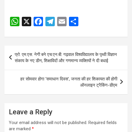
W
X
F
T
E
S
Post
h
a
el
m
h
navigation
at
ce
e
ail
ar
s
b
gr
e
Post
प्रो. एम.एस. नेगी बने एच.एन.बी. गढ़वाल विश्वविद्यालय के पृथ्वी विज्ञान
A
o
a
navigation
संकाय के नए डीन, शिक्षाविदों और गणमान्य व्यक्तियों ने दी बधाई
p
o
m
p
k
हर सोमवार होगा ‘समाधान दिवस’, जनता की हर शिकायत की होगी
ऑनलाइन ट्रैकिंग-डीएम
Leave a Reply
Your email address will not be published.
Required fields
are marked
*