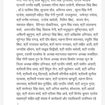
नेगी, नेता प्रभु लाल बहुगुणा, जोत सिंह गुनसोला, प्रदेश मीडिया
प्रभारी राजीव महर्षि, प्रवक्ता गरिमा मेहरा दसोनी, शीशपाल सिंह बिष्ट
, डॉ 0 प्रतिमा सिंह ,सुजाता पॉल, अभिनव थापर , सूरत सिंह नेगी
प्रदेश, महामंत्री महेंद्र सिंह नेगी गुरुजी राजकुमार, जयेन्द्र रमोला,
श्री मनीष नागपाल, राजेश चमोली, नितिन बिष्ट, संजय जैन,
यशपाल चौहान, विरेन्द्र पोखरियाल, पूरण सिंह रावत, श्री लालचन्द
शर्मा, अमरजीत सिंह, विकास नेगी, श्री मधुसूदन सुन्द्रियाल, श्री
अश्विनी बहुगुणा, श्री अमेन्द्र सिंह बिष्ट, श्री अखिलेश उनियाल, श्री
सुरेन्द्र सिंह रांगड, श्री दीप बोहरा, महन्त विनय सारस्वत, रघुवीर सिंह
बिष्ट, श्री राजपाल खरोला, श्री सागर मनवाल, श्री ताहिर अली, श्री
जगदीश धीमान, श्री याकूब सिद्वीकी, श्री संदीप चमोली, श्री राजीव
कुमार, एससी प्रकोष्ठ के अध्यक्ष मदनलाल महानगर अध्यक्ष जसविंदर
सिंह गोगी पछवा दून के जिला अध्यक्ष संजय किशोर परवाह जून के
जिला अध्यक्ष मोहित उनियाल, श्री प्रदीप जोशी, श्री यामीन अंसारी,
श्रीमती पिया थापा, श्री विपुल जैन, श्री सुलेमान अली, श्री अनिल
नेगी, श्रीमती मंजू त्रिपाठी, श्रीमती परिणीता बडोनी, श्रीमती सुनीता
प्रकाश, श्रीमती नजमा खान, श्री प्रशान्त खण्डूरी, महन्त विनय
सारस्वत, श्रीमती हेमा पुरोहित, डॉ0 प्रदीप जोशी, श्री अनुज गुप्ता,
श्री सत्येन्द्र सिंह पंवार, श्री अनिल बसनेत, शोभाराम, श्री आदर्श
सूद, श्री संजय शर्मा, श्री प्रीतम सिंह आर्य, श्री विनोद कुमार प्रदेश
महामंत्री सहित बड़ी संख्या में कार्यकर्ता और पदाधिकारी उपस्थित रहे
।