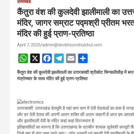
उत्तराखंड
कैंतुरा वंश की कुलदेवी झालीमाली का उत्
मंदिर, जागर सम्राट पद्मश्री प्रीतम भरत
मंदिर की हुई प्राण-प्रतिष्ठा
April 7, 2025
admin@devbhoomihulchul.com
W
X
F
T
E
S
h
a
el
m
h
कैंतुरा वंश की कुलदेवी झालीमाली का उत्तरकाशी श्रीकोट चिन्यालीसौड़ में ब
at
ce
e
ail
ar
मंत्रोच्चार के साथ मंदिर की हुई प्राण-प्रतिष्ठा
s
b
gr
e
A
o
a
p
o
m
उत्तरकाशी: उत्तराखंड देवभूमि है यहां कण कण में देवी देवताओं का वास है जग
p
k
और हर देवी देवता की अपनी अलग शक्ति की अलग कहानी है आज हम आपको रूबरू 
और झालीमाली देवी के मंदिर कहां कहां विराजमान है
इतिहासविदों का मानना है कि उत्तराखण्ड के प्राचीन शासक सूर्यवंशी कत्यूरी क
जिसे बाद में नंदा कहा जाने लगा। कोट भ्रमरी एवं बाराही देवी झालीमाली के ह