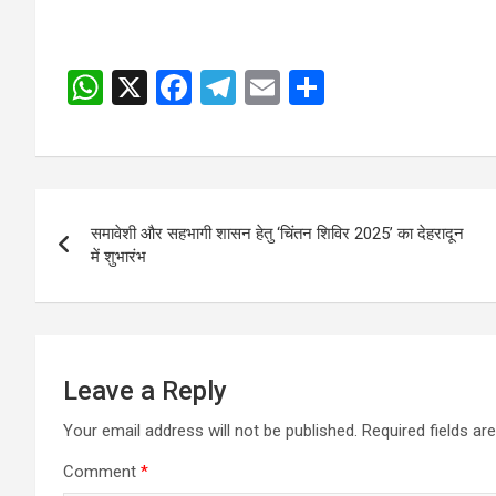
W
X
F
T
E
S
h
a
el
m
h
at
ce
e
ail
ar
s
b
gr
e
Post
A
o
a
समावेशी और सहभागी शासन हेतु ‘चिंतन शिविर 2025’ का देहरादून
navigation
p
o
m
में शुभारंभ
p
k
Leave a Reply
Your email address will not be published.
Required fields a
Comment
*