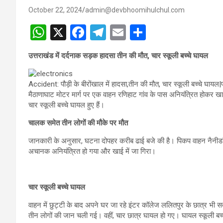
October 22, 2024
admin@devbhoomihulchul.com
W
X
F
T
E
S
h
a
el
m
h
उत्तराखंड में दर्दनाक सड़क हादसा तीन की मौत, चार स्कूली बच्चे घायल
at
ce
e
ail
ar
s
b
gr
e
Accident: पौड़ी के बीरोंखाल में हादसा,तीन की मौत, चार स्कूली बच्चे घायल|
A
o
a
मैठाणाघाट मोटर मार्ग पर एक वाहन रणिहाट गांव के पास अनियंत्रित होकर खाई
चार स्कूली बच्चे घायल हुए हैं।
p
o
m
चालक समेत तीन लोगों की मौके पर मौत
p
k
जानकारी के अनुसार, घटना दोपहर करीब ढाई बजे की है। पिकप वाहन नैनीडांड
अचानक अनियंत्रित हो गया और खाई में जा गिरा।
चार स्कूली बच्चे घायल
वाहन में छुट्टी के बाद अपने घर जा रहे इंटर कॉलेज ललितपुर के छात्र भी स
तीन लोगों की जान चली गई। वहीं, चार छात्र घायल हो गए। घायल स्कूली बच्चों