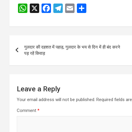
W
X
F
T
E
S
h
a
el
m
h
at
ce
e
ail
ar
s
b
gr
e
Post
A
o
a
गुलदार की दहशत में पहाड़, गुलदार के भय से दिन में ही बंद करने
navigation
p
o
m
पड़ रहें किवाड़
p
k
Leave a Reply
Your email address will not be published.
Required fields a
Comment
*