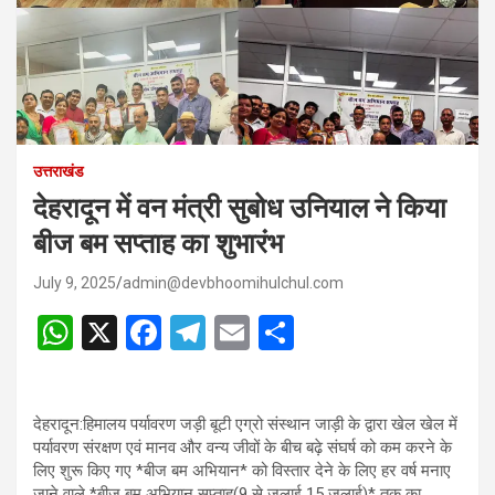
उत्तराखंड
देहरादून में वन मंत्री सुबोध उनियाल ने किया
बीज बम सप्ताह का शुभारंभ
July 9, 2025
admin@devbhoomihulchul.com
W
X
F
T
E
S
h
a
el
m
h
at
ce
e
ail
ar
देहरादून:हिमालय पर्यावरण जड़ी बूटी एग्रो संस्थान जाड़ी के द्वारा खेल खेल में
s
b
gr
e
पर्यावरण संरक्षण एवं मानव और वन्य जीवों के बीच बढ़े संघर्ष को कम करने के
A
o
a
लिए शुरू किए गए *बीज बम अभियान* को विस्तार देने के लिए हर वर्ष मनाए
जाने वाले *बीज बम अभियान सप्ताह(9 से जुलाई 15 जुलाई)* तक का