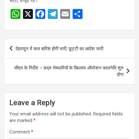
चंद्रा, मौजूद रहे।
W
X
F
T
E
S
h
a
el
m
h
at
ce
e
ail
ar
s
b
gr
e
Post
देहरादून में कल बारिश होगी भारी, छूट्टी का आदेश जारी
A
o
a
navigation
p
o
m
सीएम के निर्देश – छद्म भेषधारियों के खिलाफ ऑपरेशन कालनेमि शुरु
p
k
होगा
Leave a Reply
Your email address will not be published.
Required fields
are marked
*
Comment
*