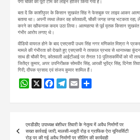
पैगा चौकी की पूरी टीम को लाइन हाजिर किया गया है।
बता दें कि काशीपुपर के किसान सुखवंत सिंह ने फेसबुक पर लाइव आकर आत्महत
बताया था। अपनी व्यथा लेकर वह कोतवाली, चौकी जगह जगह भटकता रहा, लेक
करने का खौफनाक कदम उठा लिया। आत्महत्या से पूर्व मृतक किसान सुखवंत सिं
गंभीर आरोप लगाए थे।
वीडियो वायरल होने के बाद एसएसपी उधम सिंह नगर मणिकांत मिश्रा ने प्रक
मामले की गंभीरता को देखते हुए एसएसपी ने तत्काल प्रभाव से थानाध्यक्ष कुंद
साथ ही चौकी पैगा, कोतवाली आईटीआई पर तैनात 10 पुलिसकर्मियों को भी तत्क
जितेंद्र कुमार, अपर उपनिरीक्षक सोमवीर सिंह, आरक्षी भूपेंद्र सिंह, दिनेश तिव
गिरी, दीपक प्रसाद एवं संजय कुमार शामिल हैं।
W
X
F
T
E
S
Post
h
a
el
m
h
navigation
at
ce
e
ail
ar
s
b
gr
e
Post
A
o
a
एमडीडीए उपाध्यक्ष बंशीधर तिवारी के नेतृत्व में अवैध निर्माणों पर
navigation
p
o
m
सख्त कार्रवाई जारी, मालसी-मसूरी रोड़ व ग्राफिक ऐरा यूनिवर्सिटी
रोड़ पर की गई अवैध निर्माणों पर सीलिंग की कार्यवाही