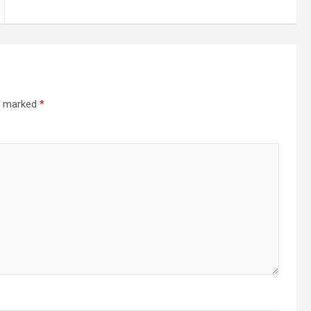
re marked
*