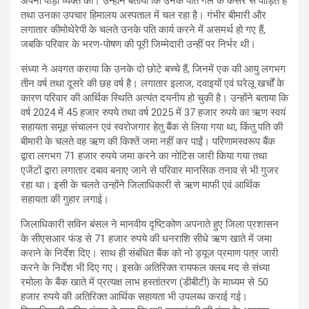
अपनी पीड़ा व्यक्त की। उन्होंने बताया कि उनके पति गले के कैंसर से पीड़ित हैं
तथा उनका उपचार हिमालय अस्पताल में चल रहा है। गंभीर बीमारी और
लगातार कीमोथेरेपी के चलते उनके पति कार्य करने में असमर्थ हो गए हैं,
जबकि परिवार के भरण-पोषण की पूरी जिम्मेदारी उन्हीं पर निर्भर थी।
संध्या ने अवगत कराया कि उनके दो छोटे बच्चे हैं, जिनमें एक की आयु लगभग
तीन वर्ष तथा दूसरे की छह वर्ष है। लगातार इलाज, दवाइयों एवं घरेलू खर्चों के
कारण परिवार की आर्थिक स्थिति अत्यंत दयनीय हो चुकी है। उन्होंने बताया कि
वर्ष 2024 में 45 हजार रुपये तथा वर्ष 2025 में 37 हजार रुपये का ऋण स्वयं
सहायता समूह संचालन एवं स्वरोजगार हेतु बैंक से लिया गया था, किंतु पति की
बीमारी के चलते वह ऋण की किश्तें जमा नहीं कर पाईं। परिणामस्वरूप बैंक
द्वारा लगभग 71 हजार रुपये जमा करने का नोटिस जारी किया गया तथा
एजेंटों द्वारा लगातार दबाव बनाए जाने से परिवार मानसिक तनाव से भी गुजर
रहा था। इसी के चलते उन्होंने जिलाधिकारी से ऋण माफी एवं आर्थिक
सहायता की गुहार लगाई।
जिलाधिकारी सविन बंसल ने मानवीय दृष्टिकोण अपनाते हुए जिला प्रशासन
के सीएसआर फंड से 71 हजार रुपये की धनराशि सीधे ऋण खाते में जमा
कराने के निर्देश दिए। साथ ही संबंधित बैंक को नो ड्यूज प्रमाण पत्र जारी
करने के निर्देश भी दिए गए। इसके अतिरिक्त रायफल क्लब मद से संध्या
रमोला के बैंक खाते में प्रत्यक्ष लाभ हस्तांतरण (डीबीटी) के माध्यम से 50
हजार रुपये की अतिरिक्त आर्थिक सहायता भी उपलब्ध कराई गई।