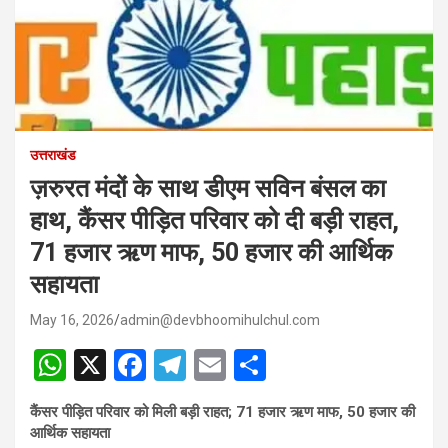
उत्तराखंड
ज़रुरत मंदों के साथ डीएम सविन बंसल का
हाथ, कैंसर पीड़ित परिवार को दी बड़ी राहत,
71 हजार ऋण माफ, 50 हजार की आर्थिक
सहायता
May 16, 2026
admin@devbhoomihulchul.com
W
X
F
T
E
S
h
a
el
m
h
कैंसर पीड़ित परिवार को मिली बड़ी राहत; 71 हजार ऋण माफ, 50 हजार की
at
ce
e
ail
ar
आर्थिक सहायता