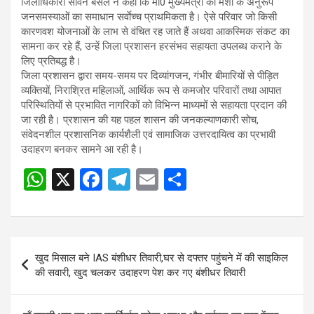
जिलाधिकारी सविन बंसल ने कहा कि मा0 मुख्यमंत्री की मंशा के अनुरूप
जनसमस्याओं का समाधान सर्वाेच्च प्राथमिकता है। ऐसे परिवार जो किसी
कारणवश योजनाओं के लाभ से वंचित रह जाते हैं अथवा आकस्मिक संकट का
सामना कर रहे हैं, उन्हें जिला प्रशासन हरसंभव सहायता उपलब्ध कराने के
लिए प्रतिबद्ध है।
जिला प्रशासन द्वारा समय-समय पर दिव्यांगजन, गंभीर बीमारियों से पीड़ित
व्यक्तियों, निराश्रित महिलाओं, आर्थिक रूप से कमजोर परिवारों तथा आपात
परिस्थितियों से प्रभावित नागरिकों को विभिन्न माध्यमों से सहायता प्रदान की
जा रही है। प्रशासन की यह पहल शासन की जनकल्याणकारी सोच,
संवेदनशील प्रशासनिक कार्यशैली एवं सामाजिक उत्तरदायित्व का प्रभावी
उदाहरण बनकर सामने आ रही है।
W
X
F
T
E
S
Post
h
a
el
m
h
navigation
at
ce
e
ail
ar
s
b
gr
e
Post
खुद मिसाल बने IAS बंशीधर तिवारी,घर से दफ्तर पहुंचने में की साइकिल
A
o
a
navigation
की सवारी, खुद चलकर उदाहरण पेश कर गए बंशीधर तिवारी
p
o
m
p
k