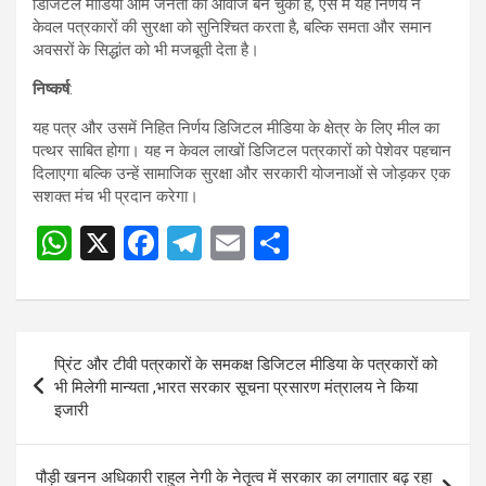
डिजिटल मीडिया आम जनता की आवाज बन चुका है, ऐसे में यह निर्णय न
केवल पत्रकारों की सुरक्षा को सुनिश्चित करता है, बल्कि समता और समान
अवसरों के सिद्धांत को भी मजबूती देता है।
निष्कर्ष
:
यह पत्र और उसमें निहित निर्णय डिजिटल मीडिया के क्षेत्र के लिए मील का
पत्थर साबित होगा। यह न केवल लाखों डिजिटल पत्रकारों को पेशेवर पहचान
दिलाएगा बल्कि उन्हें सामाजिक सुरक्षा और सरकारी योजनाओं से जोड़कर एक
सशक्त मंच भी प्रदान करेगा।
W
X
F
T
E
S
h
a
el
m
h
at
ce
e
ail
ar
s
b
gr
e
Post
प्रिंट और टीवी पत्रकारों के समकक्ष डिजिटल मीडिया के पत्रकारों को
A
o
a
navigation
भी मिलेगी मान्यता ,भारत सरकार सूचना प्रसारण मंत्रालय ने किया
p
o
m
इजारी
p
k
पौड़ी खनन अधिकारी राहुल नेगी के नेतृत्व में सरकार का लगातार बढ़ रहा