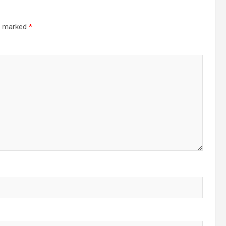
re marked
*