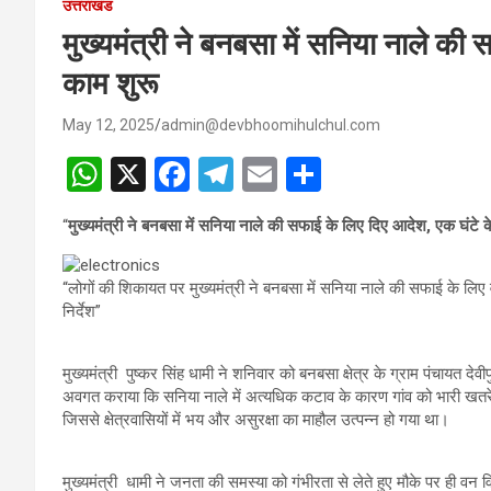
उत्तराखंड
मुख्यमंत्री ने बनबसा में सनिया नाले की
काम शुरू
May 12, 2025
admin@devbhoomihulchul.com
W
X
F
T
E
S
h
a
el
m
h
“
मुख्यमंत्री ने बनबसा में सनिया नाले की सफाई के लिए दिए आदेश, एक घंटे 
at
ce
e
ail
ar
s
b
gr
e
“लोगों की शिकायत पर मुख्यमंत्री ने बनबसा में सनिया नाले की सफाई के लिए 
A
o
a
निर्देश”
p
o
m
मुख्यमंत्री पुष्कर सिंह धामी ने शनिवार को बनबसा क्षेत्र के ग्राम पंचायत देवी
p
k
अवगत कराया कि सनिया नाले में अत्यधिक कटाव के कारण गांव को भारी खतरे क
जिससे क्षेत्रवासियों में भय और असुरक्षा का माहौल उत्पन्न हो गया था।
मुख्यमंत्री धामी ने जनता की समस्या को गंभीरता से लेते हुए मौके पर ही वन व