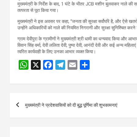
मुख्यमंत्री के निर्देश के बाद, 1 घंटे के भीतर JCB मशीन बुलवाकर नाले की स
तत्परता से पूरा किया गया।
मुख्यमंत्री ने इस अवसर पर कहा, “जनता की सुरक्षा सर्वोपरि है, और ऐसे खत
उन्होंने अधिकारियों को नाले की नियमित निगरानी और सुरक्षा सुनिश्चित करने 
ग्राम देवीपुरा के ग्रामीणों ने मुख्यमंत्री श्री धामी का धन्यवाद किया और 
विवान सिंह वर्मा, देवी ललिता देवी, पुष्पा देवी, आनंदी देवी और कई अन्य महि
त्वरित कार्यवाही के लिए उनका आभार व्यक्त किया।
W
X
F
T
E
S
h
a
el
m
h
at
ce
e
ail
ar
s
b
gr
e
Post
A
o
a
मुख्यमंत्री ने प्रदेशवासियों को दी बुद्ध पूर्णिमा की शुभकामनाएं
navigation
p
o
m
p
k